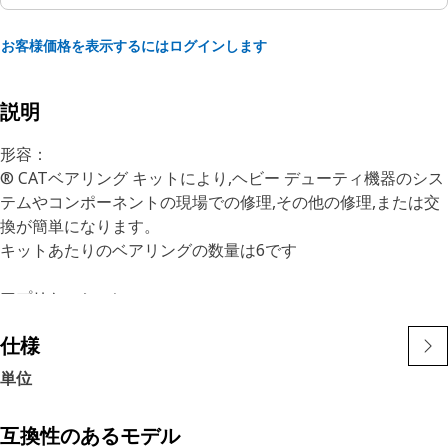
お客様価格を表示するにはログインします
説明
形容：
® CATベアリング キットにより,ヘビー デューティ機器のシス
テムやコンポーネントの現場での修理,その他の修理,または交
換が簡単になります。
キットあたりのベアリングの数量は6です
アプリケーション：
詳細については,オーナーズ マニュアルを参照するか,最寄りの
仕様
Catディーラにお問い合わせください。
単位
互換性のあるモデル