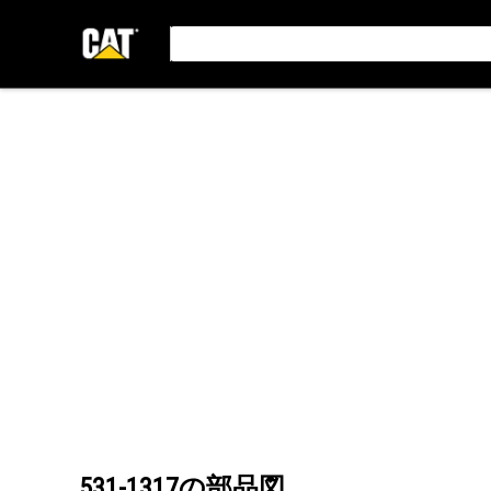
531-1317
の部品図