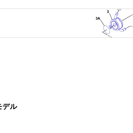
モデル
。