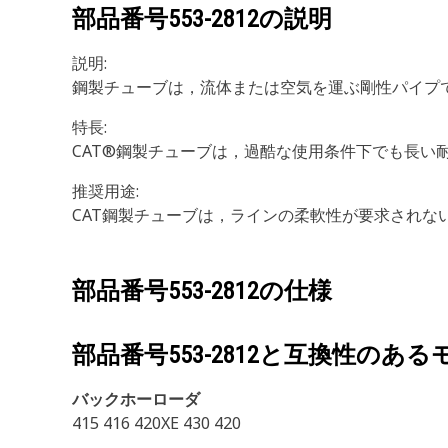
部品番号
553-2812
の説明
説明:
鋼製チューブは，流体または空気を運ぶ剛性パイプ
特長:
CAT®鋼製チューブは，過酷な使用条件下でも長い
推奨用途:
CAT鋼製チューブは，ラインの柔軟性が要求されな
部品番号
553-2812
の仕様
部品番号
553-2812
と互換性のある
バックホーローダ
415 416 420XE 430 420