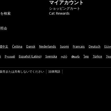
マイアカウント
ショッピングカート
ラを検索
Cat Rewards
の照会
體中文
Čeština
Dansk
Nederlands
Suomi
Français
Deutsch
Ελλη
ă
Русский
Español (Latino)
Svenska
தமிழ்
తెలుగు
ไทย
Türkçe
Укр
販売または共有しないでください
法律用語