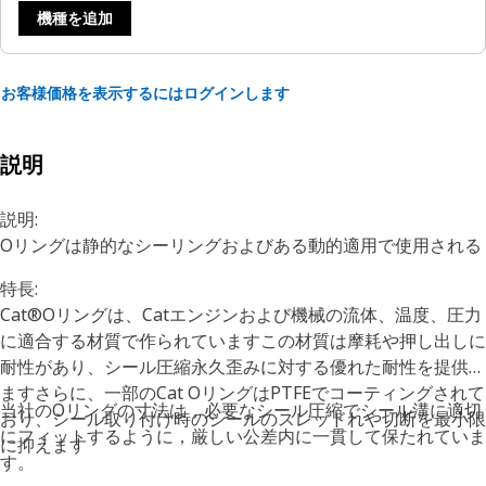
機種を追加
お客様価格を表示するにはログインします
説明
説明:
Oリングは静的なシーリングおよびある動的適用で使用される
特長:
Cat®Oリングは、Catエンジンおよび機械の流体、温度、圧力
に適合する材質で作られていますこの材質は摩耗や押し出しに
耐性があり、シール圧縮永久歪みに対する優れた耐性を提供し
ますさらに、一部のCat OリングはPTFEでコーティングされて
当社のOリングの寸法は，必要なシール圧縮でシール溝に適切
おり、シール取り付け時のシールのスレッドれや切断を最小限
にフィットするように，厳しい公差内に一貫して保たれていま
に抑えます
す。