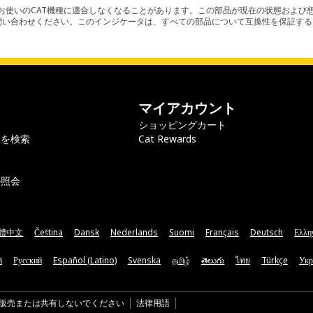
使いのCAT機種に適合しなくなることがあります。この部品が現在の状態および想
お問い合わせください。このインジケータは、すべての部品について互換性を保証す
マイアカウント
ショッピングカート
ラを検索
Cat Rewards
の照会
體中文
Čeština
Dansk
Nederlands
Suomi
Français
Deutsch
Ελλη
ă
Русский
Español (Latino)
Svenska
தமிழ்
తెలుగు
ไทย
Türkçe
Укр
販売または共有しないでください
法律用語