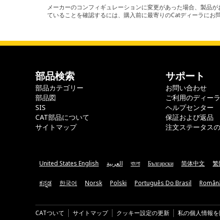
メーカーのコンフィギュレーションに変更があった場合、製品がお
ていることを確認するには、購入前に最寄りのCatディーラに
部品検索
サポート
部品カテゴリー
お問い合わせ
部品図
ご利用のディー
SIS
ヘルプセンター
CAT部品について
保証および返品
サイトマップ
注文ステータス
United States English
العربية
বাংলা
Български
简体中文
繁
ಕನ್ನಡ
한국어
Norsk
Polski
Português Do Brasil
Român
CATついて
サイトマップ
クッキー設定の更新
私の個人情報を