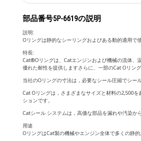
部品番号
5P-6619
の説明
説明:
Oリングは静的なシーリングおよびある動的適用で
特長:
Cat®Oリングは、Catエンジンおよび機械の流
優れた耐性を提供しますさらに、一部のCat Oリ
当社のOリングの寸法は，必要なシール圧縮でシー
Cat Oリングは，さまざまなサイズと材料の2,5
ションです。
Catシール システムは，高価な部品を漏れや汚染か
用途
OリングはCat製の機械やエンジン全体で多くの静