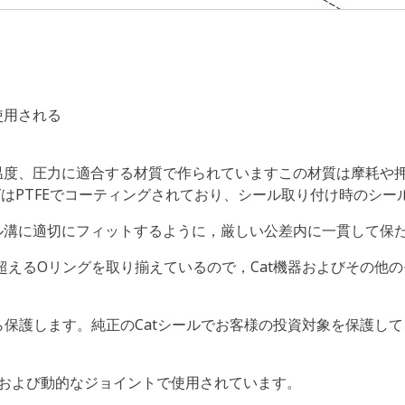
使用される
体、温度、圧力に適合する材質で作られていますこの材質は摩耗
ングはPTFEでコーティングされており、シール取り付け時のシ
ル溝に適切にフィットするように，厳しい公差内に一貫して保
00を超えるOリングを取り揃えているので，Cat機器およびその
ら保護します。純正のCatシールでお客様の投資対象を保護し
的および動的なジョイントで使用されています。