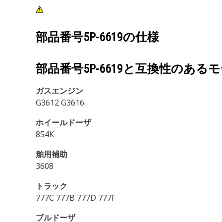
部品番号
5P-6619
の仕様
部品番号
5P-6619
と互換性のあるモ
ガスエンジン
G3612 G3616
ホイールドーザ
854K
舶用補助
3608
トラック
777C 777B 777D 777F
ブルドーザ