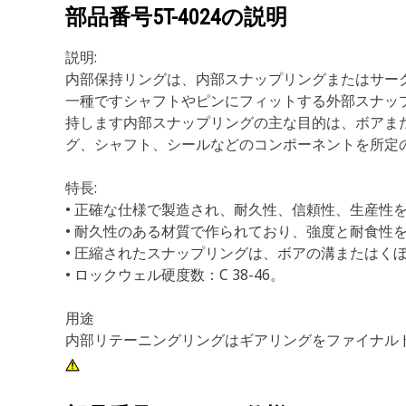
部品番号
5T-4024
の説明
説明:
内部保持リングは、内部スナップリングまたはサー
一種ですシャフトやピンにフィットする外部スナッ
持します内部スナップリングの主な目的は、ボアま
グ、シャフト、シールなどのコンポーネントを所定
特長:
• 正確な仕様で製造され、耐久性、信頼性、生産性
• 耐久性のある材質で作られており、強度と耐食性
• 圧縮されたスナップリングは、ボアの溝またはく
• ロックウェル硬度数：C 38-46。
用途
内部リテーニングリングはギアリングをファイナル