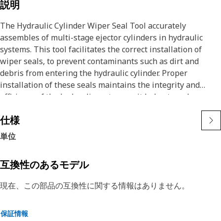
説明
The Hydraulic Cylinder Wiper Seal Tool accurately
assembles of multi-stage ejector cylinders in hydraulic
systems. This tool facilitates the correct installation of
wiper seals, to prevent contaminants such as dirt and
debris from entering the hydraulic cylinder. Proper
installation of these seals maintains the integrity and
efficiency of the hydraulic system, as it helps to reduce
wear, extend the service life of the cylinder, and ensure
仕様
smooth operation.
単位
Attributes:
• Facilitates smooth and efficient seal replacement.
互換性のあるモデル
• Compatible with different sizes of multi-stage ejector
cylinders.
現在、この部品の互換性に関する情報はありません。
• Reduces the risk of damage during seal installation.
保証情報
Applications: