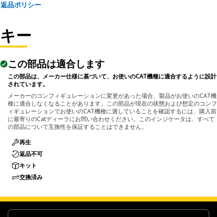
返品ポリシー
The Hydraulic Cylinder Wiper Seal Tool is employed during
the assembly and repair of hydraulic cylinders, particularly
multi-stage ejector cylinders, found in different hydraulic
キー
systems within the equipment.
この部品は適合します
この部品は、メーカー仕様に基づいて、お使いのCAT機種に適合するように設計
されています。
メーカーのコンフィギュレーションに変更があった場合、製品がお使いのCAT機
種に適合しなくなることがあります。この部品が現在の状態および想定のコンフ
ィギュレーションでお使いのCAT機種に適していることを確認するには、購入前
に最寄りのCatディーラにお問い合わせください。このインジケータは、すべて
の部品について互換性を保証することはできません。
再生
返品不可
キット
交換済み