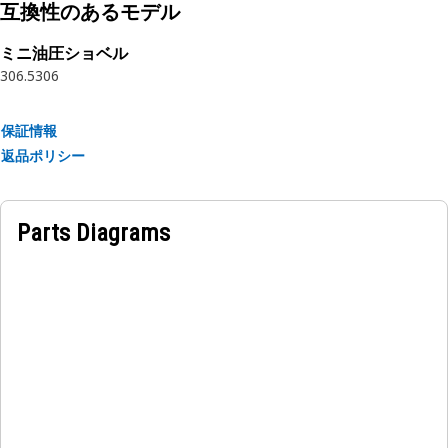
用途：
互換性のあるモデル
ブレード シリンダ ロッドは機械的なリンクとして機能し，ブ
レードの動きを制御して摩擦を最小限に抑え，円滑な動きを保
ミニ油圧ショベル
306.5
306
証します。
保証情報
返品ポリシー
Parts Diagrams