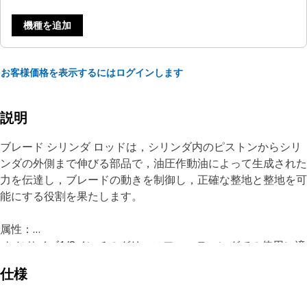
機種を追加
お客様価格を表示するにはログインします
説明
ブレード シリンダ ロッドは，シリンダ内のピストンからシリ
ンダの外側まで伸びる部品で，油圧作動油によって生成された
力を伝達し，ブレードの動きを制御し，正確な整地と整地を可
能にする役割を果たします。
属性：
•ねじサイズ1/8インチのグリースフィッティングでの使用に適
しています
仕様
• 動作中に発生する振動や応力に耐えます