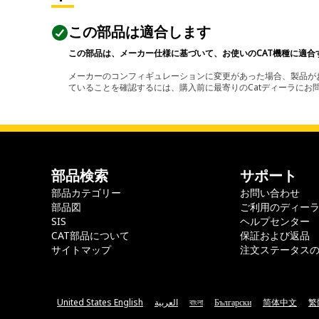
この部品は適合します
この部品は、メーカー仕様に基づいて、お使いのCAT機種に適合
メーカーのコンフィギュレーションに変更があった場合、製品がお
ていることを確認するには、購入前に最寄りのCatディーラに
部品検索
サポート
部品カテゴリー
お問い合わせ
部品図
ご利用のディー
SIS
ヘルプセンター
CAT部品について
保証および返品
サイトマップ
注文ステータス
United States English
العربية
বাংলা
Български
简体中文
繁