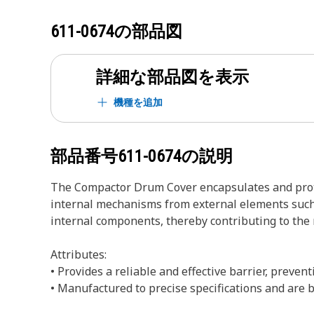
611-0674
の部品図
詳細な部品図を表示
機種を追加
部品番号
611-0674
の説明
The Compactor Drum Cover encapsulates and protec
internal mechanisms from external elements such a
internal components, thereby contributing to the 
Attributes:
• Provides a reliable and effective barrier, preven
• Manufactured to precise specifications and are bu