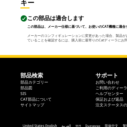
キー
この部品は適合します
この部品は、メーカー仕様に基づいて、お使いのCAT機種に適合
メーカーのコンフィギュレーションに変更があった場合、製品がお
ていることを確認するには、購入前に最寄りのCatディーラに
部品検索
サポート
部品カテゴリー
お問い合わせ
部品図
ご利用のディー
SIS
ヘルプセンター
CAT部品について
保証および返品
サイトマップ
注文ステータス
United States English
العربية
বাংলা
Български
简体中文
繁