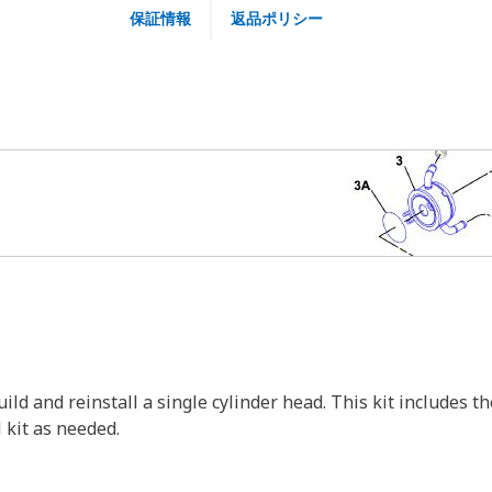
保証情報
返品ポリシー
ild and reinstall a single cylinder head. This kit includes t
l kit as needed.