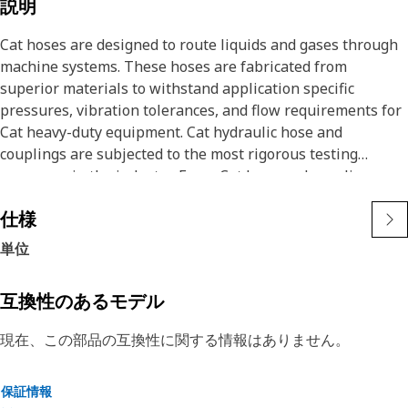
説明
Cat hoses are designed to route liquids and gases through
machine systems. These hoses are fabricated from
superior materials to withstand application specific
pressures, vibration tolerances, and flow requirements for
Cat heavy-duty equipment. Cat hydraulic hose and
couplings are subjected to the most rigorous testing
processes in the industry. Every Cat hose and coupling
combination is tested as a system to ensure a perfect fit
仕様
that yields maximum safety and dependability.
単位
互換性のあるモデル
現在、この部品の互換性に関する情報はありません。
保証情報