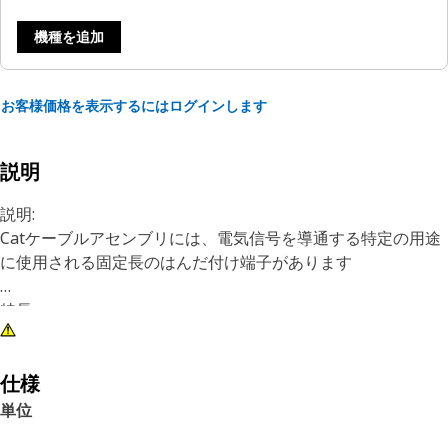
機種を追加
お客様価格を表示するにはログインします
説明
説明:
Catケーブルアセンブリには、電気信号を導通する特定の用途
に使用される固定長のはんだ付け端子があります
特長:
• ワイヤーサイズ：00 AWG
• スタッドサイズ：1/2、M12（2X）
• 耐熱性
仕様
• 錫メッキ端子
単位