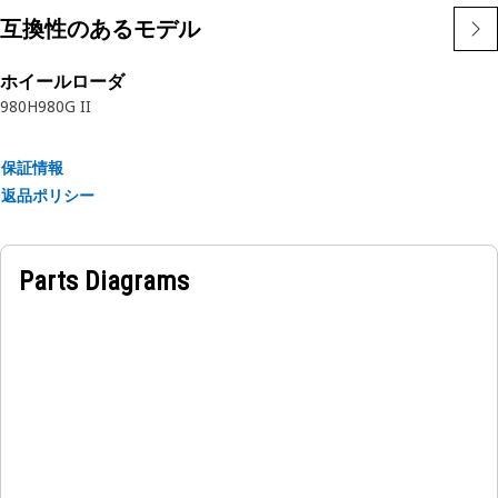
用途
互換性のあるモデル
詳細については、取扱説明書を参照するか、最寄りのCatディ
ーラにお問い合わせください。
ホイールローダ
980H
980G II
保証情報
返品ポリシー
Parts Diagrams