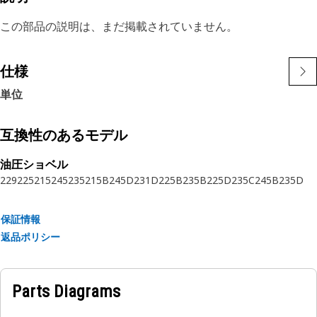
この部品の説明は、まだ掲載されていません。
仕様
単位
互換性のあるモデル
油圧ショベル
229
225
215
245
235
215B
245D
231D
225B
235B
225D
235C
245B
235D
保証情報
返品ポリシー
Parts Diagrams