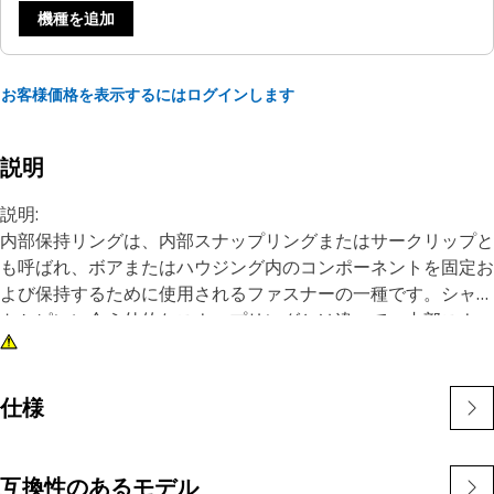
機種を追加
お客様価格を表示するにはログインします
説明
説明:
内部保持リングは、内部スナップリングまたはサークリップと
も呼ばれ、ボアまたはハウジング内のコンポーネントを固定お
よび保持するために使用されるファスナーの一種です。シャフ
トかピンに合う外的なスナップリングとは違って、内部スナッ
プリングは部品をある特定の位置に握るために穴か溝の中に取
付けられています。内部スナップリングの主な目的は、ボアま
たはハウジング内のコンポーネントの軸方向の動きや変位を防
仕様
止することです。保持装置として機能し、ベアリング、シャフ
ト、シールなどの部品をしっかりと保持します。
互換性のあるモデル