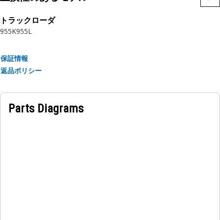
特長:
• 正確な仕様で製造され、耐久性、信頼性、生産性を重視して
トラックローダ
作られています
955K
955L
• 耐久性のある材質で作られており、強度と耐食性を備えてい
ます
保証情報
• 圧縮されたスナップリングは、ボアの溝またはくぼみに挿入
返品ポリシー
されます
• リングパススルー ⌀146mm パーマネントセットを取らな
い。
Parts Diagrams
用途
内部保持リングはフロントアイドラのトラックローラフレーム
にベアリングを固定して保持するために使用されます。