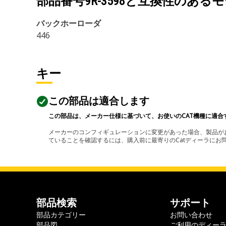
部品番号
9R-3598
と互換性のあるモ
バックホーローダ
446
キー
この部品は適合します
この部品は、メーカー仕様に基づいて、お使いのCAT機種に適合
メーカーのコンフィギュレーションに変更があった場合、製品がお
ていることを確認するには、購入前に最寄りのCatディーラに
部品検索
サポート
部品カテゴリー
お問い合わせ
部品図
ご利用のディー