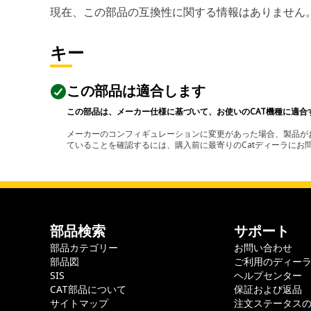
現在、この部品の互換性に関する情報はありません
キー
この部品は適合します
この部品は、メーカー仕様に基づいて、お使いのCAT機種に適合
メーカーのコンフィギュレーションに変更があった場合、製品がお
ていることを確認するには、購入前に最寄りのCatディーラに
部品検索
サポート
部品カテゴリー
お問い合わせ
部品図
ご利用のディー
SIS
ヘルプセンター
CAT部品について
保証および返品
サイトマップ
注文ステータス