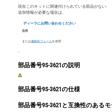
現在このキットに関連付けられている部品がない.
追加情報が必要な場合は、
ディーラにお問い合わせください
住所
または
連絡先フォーム
を使用
。
部品番号
9S-3621
の説明
部品番号
9S-3621
の仕様
部品番号
9S-3621
と互換性のあるモ