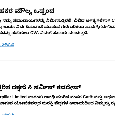
ರಾಹಕರ ಮೌಲ್ಯ ಒಪ್ಪಂದ
 ನಮ್ಮ ಸಮುದಾಯಗಳನ್ನು ನಿರ್ಮಿಸುತ್ತಿರಲಿ, ವಿವಿಧ ಅಗತ್ಯಗಳಿಗಾಗಿ 
ತು ಕಾರ್ಯನಿರ್ವಹಿಸುವಂತೆ ಮಾಡುವ ಗಣಿಗಾರಿಕೆಯ ಸಾಮಗ್ರಿಗಳು-ನಿ
ಚಿನದನ್ನು ಪಡೆಯಲು CVA ನಿಮಗೆ ಸಹಾಯ ಮಾಡುತ್ತದೆ.
ಟು ತಿಳಿಯಿರಿ
್ತರಿತ ರಕ್ಷಣೆ & ಸರ್ವಿಸ್ ಕವರೇಜ್
rpillar Limited ವಾರಂಟಿ ಅವಧಿ ಮುಗಿದ ನಂತರ Cat® ವಸ್ತು ಅ
ಗುವ ಯೋಜಿತವಲ್ಲದ ದುರಸ್ತಿ ವೆಚ್ಚಗಳ ಅಪಾಯದಿಂದ ನಿಮ್ಮನ್ನು ರಕ್ಷಿಸ