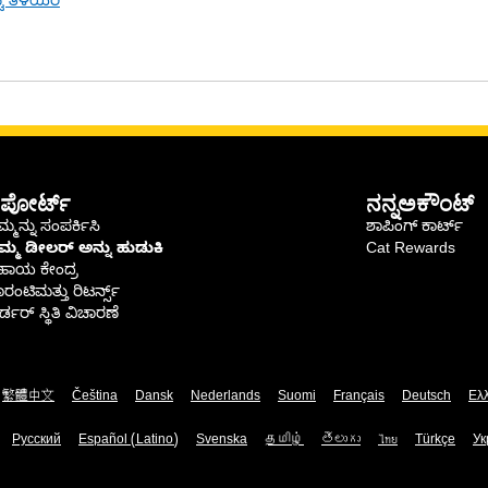
ಟು ತಿಳಿಯಿರಿ
ಪೋರ್ಟ್
ನನ್ನಅಕೌಂಟ್
್ಮನ್ನು ಸಂಪರ್ಕಿಸಿ
ಶಾಪಿಂಗ್ ಕಾರ್ಟ್
ಿಮ್ಮ ಡೀಲರ್ ಅನ್ನು ಹುಡುಕಿ
Cat Rewards
ಹಾಯ ಕೇಂದ್ರ
ರಂಟಿಮತ್ತು ರಿಟರ್ನ್ಸ್
್ಡರ್ ಸ್ಥಿತಿ ವಿಚಾರಣೆ
繁體中文
Čeština
Dansk
Nederlands
Suomi
Français
Deutsch
Ελ
Русский
Español (Latino)
Svenska
தமிழ்
తెలుగు
ไทย
Türkçe
Ук