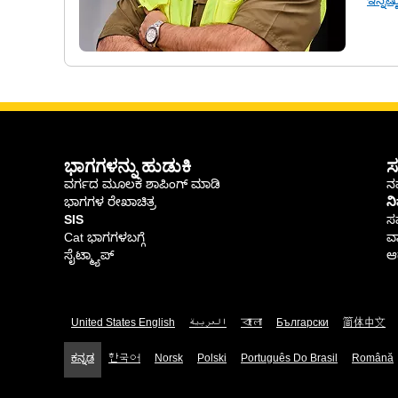
ಇನ್ನಷ್
ಭಾಗಗಳನ್ನು ಹುಡುಕಿ
ಸ
ವರ್ಗದ ಮೂಲಕ ಶಾಪಿಂಗ್ ಮಾಡಿ
ನಮ
ಭಾಗಗಳ ರೇಖಾಚಿತ್ರ
ನ
SIS
ಸ
Cat ಭಾಗಗಳಬಗ್ಗೆ
ವಾ
ಸೈಟ್ಮ್ಯಾಪ್
ಆರ
United States English
العربية
বাংলা
Български
简体中文
ಕನ್ನಡ
한국어
Norsk
Polski
Português Do Brasil
Română