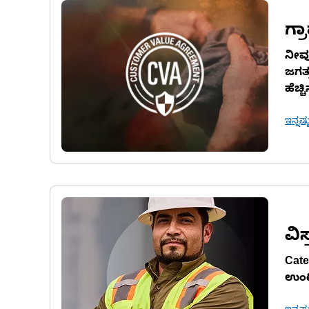
ಗ್
ನೀವು
ಜಗತ್
ಹೆಚ್
ಇನ್ನಷ್
ವಿಸ
Cate
ಉಂಟಾ