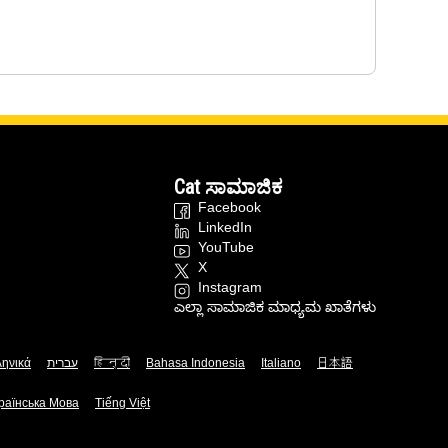
Cat ಸಾಮಾಜಿಕ
Facebook
LinkedIn
YouTube
X
Instagram
ಎಲ್ಲಾ ಸಾಮಾಜಿಕ ಮಾಧ್ಯಮ ಖಾತೆಗಳು
ληνικά
עברית
हिन्दी
Bahasa Indonesia
Italiano
日本語
раїнська Мова
Tiếng Việt