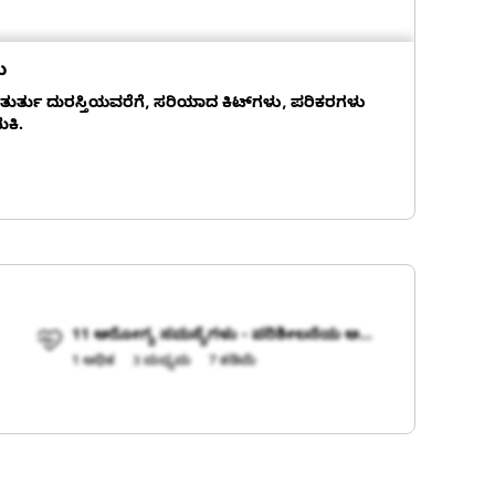
ು
 ತುರ್ತು ದುರಸ್ತಿಯವರೆಗೆ, ಸರಿಯಾದ ಕಿಟ್‌ಗಳು, ಪರಿಕರಗಳು
ುಕಿ.
11 ಆರೋಗ್ಯ ಸಮಸ್ಯೆಗಳು - ಪರಿಶೀಲನೆಯ ಅಗತ್ಯವಿದೆ
1 ಅಧಿಕ
3 ಮಧ್ಯಮ
7 ಕಡಿಮೆ