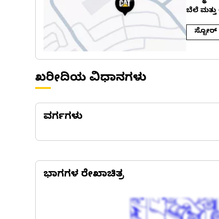
ಬೆಲೆ ಮತ್ತ
ಸ್ಟೋರ್
ಖರೀದಿಯ ವಿಧಾನಗಳು
ವರ್ಗಗಳು
ಭಾಗಗಳ ರೇಖಾಚಿತ್ರ