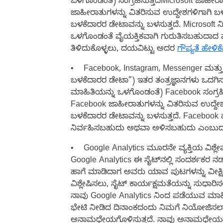
ಒಳಗೊಂಡಂತೆ) ಸಂಗ್ರಹಿಸುತ್ತದೆMicrosoft ಜಾಹೀರಾತ
ಜಾಹೀರಾತುಗಳನ್ನು ವಿತರಿಸುವ ಉದ್ದೇಶಗಳಿಗಾಗಿ ಬಳಸ
ಬಳಕೆದಾರರ ಡೇಟಾವನ್ನು ಬಳಸುತ್ತದೆ. Microsoft 
ಒಳಗೊಂಡಂತೆ ವೈಯಕ್ತಿಕವಾಗಿ ಗುರುತಿಸಬಹುದಾದ ಮಾಹಿತಿ
ತಿಳಿದುಕೊಳ್ಳಲು, ದಯವಿಟ್ಟು ಅದರ
ಗೌಪ್ಯತೆ ಹೇಳಿಕೆ
•
Facebook, Instagram, Messenger ಮತ್ತು F
ಬಳಕೆದಾರರ ಡೇಟಾ”) ಇತರ ತಂತ್ರಜ್ಞಾನಗಳು ಒದಗಿಸ
ಮಾಹಿತಿಯನ್ನು ಒಳಗೊಂಡಂತೆ) Facebook ಸಂಗ್ರಹಿಸು
Facebook ಜಾಹೀರಾತುಗಳನ್ನು ವಿತರಿಸುವ ಉದ್ದೇಶಗ
ಬಳಕೆದಾರರ ಡೇಟಾವನ್ನು ಬಳಸುತ್ತದೆ. Facebook ಹೇಗೆ
ನಿರ್ವಹಿಸಬಹುದು ಅಥವಾ ಅಳಿಸಬಹುದು ಎಂಬುದರ 
•
Google Analytics ಮೂರನೇ ವ್ಯಕ್ತಿಯ ವಿಶ್ಲೇ
Google Analytics ಈ ಸೈಟ್‌ನಲ್ಲಿ ಸಂದರ್ಶಕರ ನಡ
ಹಾಗೆ ಮಾಡಿದಾಗ ಅವರು ಯಾವ ಪುಟಗಳನ್ನು ವೀಕ್ಷಿಸ
ವಿಶ್ಲೇಷಿಸಲು, ಸೈಟ್ ಕಾರ್ಯಕ್ಷಮತೆಯನ್ನು ಸುಧಾರಿ
ನಾವು Google Analytics ನಿಂದ ಪಡೆಯುವ ಮಾಹಿತ
ಭೇಟಿ ನೀಡಿದ ದಿನಾಂಕದಂದು ನಿಮಗೆ ನಿಯೋಜಿಸಲಾದ I
ಅನಾಮಧೇಯಗೊಳಿಸುತ್ತದೆ. ನಾವು ಅನಾಮಧೇಯವಲ್ಲದ