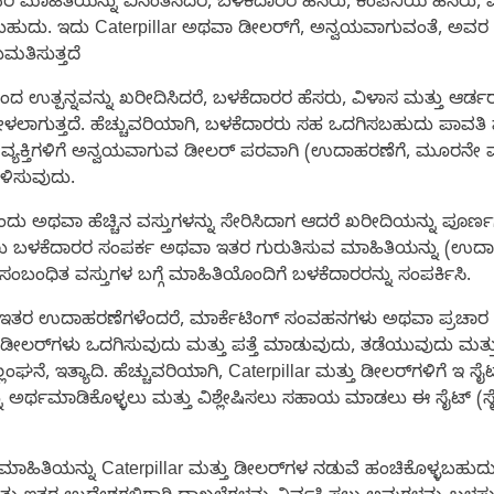
ುವರಿ ಮಾಹಿತಿಯನ್ನು ವಿನಂತಿಸಿದರೆ, ಬಳಕೆದಾರರ ಹೆಸರು, ಕಂಪನಿಯ ಹೆಸರು,
ಹುದು. ಇದು Caterpillar ಅಥವಾ ಡೀಲರ್‌ಗೆ, ಅನ್ವಯವಾಗುವಂತೆ, ಅವರ 
ತಿಸುತ್ತದೆ
‌ನಿಂದ ಉತ್ಪನ್ನವನ್ನು ಖರೀದಿಸಿದರೆ, ಬಳಕೆದಾರರ ಹೆಸರು, ವಿಳಾಸ ಮತ್ತು ಆರ
ಳಲಾಗುತ್ತದೆ. ಹೆಚ್ಚುವರಿಯಾಗಿ, ಬಳಕೆದಾರರು ಸಹ ಒದಗಿಸಬಹುದು ಪಾವತಿ ಮಾ
ವ್ಯಕ್ತಿಗಳಿಗೆ ಅನ್ವಯವಾಗುವ ಡೀಲರ್ ಪರವಾಗಿ (ಉದಾಹರಣೆಗೆ, ಮೂರನೇ ವ್
ಗೊಳಿಸುವುದು.
 ಒಂದು ಅಥವಾ ಹೆಚ್ಚಿನ ವಸ್ತುಗಳನ್ನು ಸೇರಿಸಿದಾಗ ಆದರೆ ಖರೀದಿಯನ್ನು ಪೂ
ಲು ಬಳಕೆದಾರರ ಸಂಪರ್ಕ ಅಥವಾ ಇತರ ಗುರುತಿಸುವ ಮಾಹಿತಿಯನ್ನು (ಉದಾ
ಬಂಧಿತ ವಸ್ತುಗಳ ಬಗ್ಗೆ ಮಾಹಿತಿಯೊಂದಿಗೆ ಬಳಕೆದಾರರನ್ನು ಸಂಪರ್ಕಿಸಿ.
 ಇತರ ಉದಾಹರಣೆಗಳೆಂದರೆ, ಮಾರ್ಕೆಟಿಂಗ್ ಸಂವಹನಗಳು ಅಥವಾ ಪ್ರಚಾರ ಸಾಮ
ು ಡೀಲರ್‌ಗಳು ಒದಗಿಸುವುದು ಮತ್ತು ಪತ್ತೆ ಮಾಡುವುದು, ತಡೆಯುವುದು ಮತ್ತು ಪ್
 ಇತ್ಯಾದಿ. ಹೆಚ್ಚುವರಿಯಾಗಿ, Caterpillar ಮತ್ತು ಡೀಲರ್‌ಗಳಿಗೆ ಇ ಸೈಟ
ನು ಅರ್ಥಮಾಡಿಕೊಳ್ಳಲು ಮತ್ತು ವಿಶ್ಲೇಷಿಸಲು ಸಹಾಯ ಮಾಡಲು ಈ ಸೈಟ್ (ಸೈಟ್
 ಮಾಹಿತಿಯನ್ನು Caterpillar ಮತ್ತು ಡೀಲರ್‌ಗಳ ನಡುವೆ ಹಂಚಿಕೊಳ್ಳಬಹ