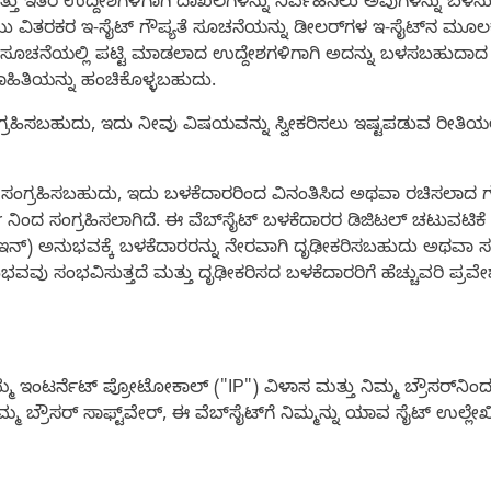
್ತು ಇತರ ಉದ್ದೇಶಗಳಿಗಾಗಿ ದಾಖಲೆಗಳನ್ನು ನಿರ್ವಹಿಸಲು ಅವುಗಳನ್ನು ಬಳಸ
ನೆಯು ವಿತರಕರ ಇ-ಸೈಟ್ ಗೌಪ್ಯತೆ ಸೂಚನೆಯನ್ನು ಡೀಲರ್‌ಗಳ ಇ-ಸೈಟ್‌ನ ಮೂಲ
ದೆ ಈ ಸೂಚನೆಯಲ್ಲಿ ಪಟ್ಟಿ ಮಾಡಲಾದ ಉದ್ದೇಶಗಳಿಗಾಗಿ ಅದನ್ನು ಬಳಸಬಹುದಾದ
ಾಹಿತಿಯನ್ನು ಹಂಚಿಕೊಳ್ಳಬಹುದು.
್ನು ಸಂಗ್ರಹಿಸಬಹುದು, ಇದು ನೀವು ವಿಷಯವನ್ನು ಸ್ವೀಕರಿಸಲು ಇಷ್ಟಪಡುವ ರೀ
 ಸಂಗ್ರಹಿಸಬಹುದು, ಇದು ಬಳಕೆದಾರರಿಂದ ವಿನಂತಿಸಿದ ಅಥವಾ ರಚಿಸಲಾದ ಗುರ
ar ನಿಂದ ಸಂಗ್ರಹಿಸಲಾಗಿದೆ. ಈ ವೆಬ್‌ಸೈಟ್ ಬಳಕೆದಾರರ ಡಿಜಿಟಲ್ ಚಟುವಟ
-ಇನ್) ಅನುಭವಕ್ಕೆ ಬಳಕೆದಾರರನ್ನು ನೇರವಾಗಿ ದೃಢೀಕರಿಸಬಹುದು ಅಥವಾ 
ವು ಸಂಭವಿಸುತ್ತದೆ ಮತ್ತು ದೃಢೀಕರಿಸದ ಬಳಕೆದಾರರಿಗೆ ಹೆಚ್ಚುವರಿ ಪ್ರವ
ಮ್ಮ ಇಂಟರ್ನೆಟ್ ಪ್ರೋಟೋಕಾಲ್ ("IP") ವಿಳಾಸ ಮತ್ತು ನಿಮ್ಮ ಬ್ರೌಸರ್‌ನಿ
್ರೌಸರ್ ಸಾಫ್ಟ್‌ವೇರ್, ಈ ವೆಬ್‌ಸೈಟ್‌ಗೆ ನಿಮ್ಮನ್ನು ಯಾವ ಸೈಟ್ ಉಲ್ಲೇಖಿಸಿ