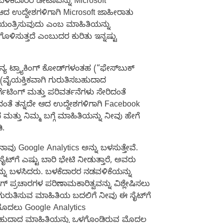
ೆ ಬಳಕೆದಾರರ ಡೇಟಾವನ್ನು Microsoft
ೇ ಆದ ಉದ್ದೇಶಗಳಿಗಾಗಿ Microsoft ಜಾಹೀರಾತು
ನಿಯಂತ್ರಿಸುವುದು ಎಂಬ ಮಾಹಿತಿಯನ್ನು
ಗೊಳಿಸುತ್ತದೆ ಎಂಬುದರ ಕುರಿತು ಇನ್ನಷ್ಟು
ನ್ಯ ಟ್ರ್ಯಾಕಿಂಗ್ ಕೋಡ್‌ಗಳಂತಹ (“ಫೇಸ್‌ಬುಕ್
 (ವೈಯಕ್ತಿಕವಾಗಿ ಗುರುತಿಸಬಹುದಾದ
ಗೆಟಿಂಗ್ ಮತ್ತು ಪರಿವರ್ತನೆಗಳು ಸೇರಿದಂತೆ
ಿದಂತೆ ತನ್ನದೇ ಆದ ಉದ್ದೇಶಗಳಿಗಾಗಿ Facebook
ೆ ಮತ್ತು ನಿಮ್ಮ ಬಗ್ಗೆ ಮಾಹಿತಿಯನ್ನು ನೀವು ಹೇಗೆ
.
ಾವು Google Analytics ಅನ್ನು ಬಳಸುತ್ತೇವೆ.
್‌ಗೆ ಎಷ್ಟು ಬಾರಿ ಭೇಟಿ ನೀಡುತ್ತಾರೆ, ಅವರು
್ನು ಬಳಸಿದರು. ಬಳಕೆದಾರರ ನಡವಳಿಕೆಯನ್ನು
್ ಪ್ರಚಾರಗಳ ಪರಿಣಾಮಕಾರಿತ್ವವನ್ನು ವಿಶ್ಲೇಷಿಸಲು
ಗುರುತಿಸುವ ಮಾಹಿತಿಯ ಬದಲಿಗೆ ನೀವು ಈ ಸೈಟ್‌ಗೆ
 ಮೊದಲು Google Analytics
ತಿಸಬಹುದಾದ ಮಾಹಿತಿಯನ್ನು ಒಳಗೊಂಡಿರುವ ಮೊದಲ