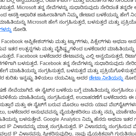
ು ಎಲ್ಲಿ ಅನ್ವಯಿಸುತ್ತದೆ, ರಿಟಾರ್ಗೆಟಿಂಗ್ ಮತ್ತು ಪರಿವರ್ತನೆಗಳು ಸೇರಿದಂತ
ುತ್ತದೆ. Microsoft ತನ್ನ ಸೇವೆಗಳನ್ನು ಸುಧಾರಿಸುವುದು ಸೇರಿದಂತೆ ತನ್ನದ
ನಿಂದ ಆಸಕ್ತಿ-ಆಧಾರಿತ ಜಾಹೀರಾತಿಗಾಗಿ ನಿಮ್ಮ ಡೇಟಾದ ಬಳಕೆಯನ್ನು ಹೇಗೆ 
ಯನ್ನು Microsoft ಹೇಗೆ ಸಂಗ್ರಹಿಸುತ್ತದೆ, ಬಳಸುತ್ತದೆ ಮತ್ತು ಪ್ರಕ್ರಿಯೆ
ಗಳನ್ನು
ನೋಡಿ.
acebook ಅಪ್ಲಿಕೇಶನ್‌ಗಳು ಮತ್ತು ಟ್ಯಾಗ್‌ಗಳು, ಪಿಕ್ಸೆಲ್‌ಗಳು ಅಥವಾ ಅನ
ುವ ಇತರ ಉತ್ಪನ್ನಗಳು ಮತ್ತು ವೈಶಿಷ್ಟ್ಯಗಳಿಂದ ಬಳಕೆದಾರರ ಮಾಹಿತಿಯನ್ನು
ತ್ತದೆ. Facebook ಬಳಕೆದಾರರ ಡೇಟಾವನ್ನು ಎಲ್ಲಿ ಅನ್ವಯಿಸುತ್ತದೆ, ರಿಟಾರ್
ಳಿಗಾಗಿ ಬಳಸುತ್ತದೆ. Facebook ತನ್ನ ಸೇವೆಗಳನ್ನು ಸುಧಾರಿಸುವುದು ಸೇರ
 ಮಾಹಿತಿಯನ್ನು ಸಂಗ್ರಹಿಸುತ್ತದೆ, ಬಳಸುತ್ತದೆ ಮತ್ತು ಪ್ರಕ್ರಿಯೆಗೊಳಿಸುತ್ತದ
ಕುರಿತು ಇನ್ನಷ್ಟು ತಿಳಿಯಲು ದಯವಿಟ್ಟು ಅದರ
ಡೇಟಾ ನೀತಿಯನ್ನು
ನೋಡಿ
ಷಣೆ ಸೇವೆಯಾಗಿದೆ. ಈ ಸೈಟ್‌ನ ಬಳಕೆಯ ಬಗ್ಗೆ ಮಾಹಿತಿಯನ್ನು ಸಂಗ್ರಹಿಸಲು ನ
ವಳಿಕೆಯ ಮಾಹಿತಿಯನ್ನು ಸಂಗ್ರಹಿಸುತ್ತದೆ, ಉದಾಹರಣೆಗೆ ಬಳಕೆದಾರರು ಈ ಸೈಟ
ುತ್ತಾರೆ ಮತ್ತು ಈ ಸೈಟ್‌ಗೆ ಬರುವ ಮೊದಲು ಅವರು ಯಾವ ವೆಬ್‌ಸೈಟ್‌ಗಳನ
ಸಲು, ಬಳಕೆದಾರರ ಅನುಭವವನ್ನು ವೈಯಕ್ತೀಕರಿಸಲು ಮತ್ತು ನಮ್ಮ ಮಾರ್ಕೆಟಿಂಗ
ಿಯನ್ನು ಬಳಸುತ್ತೇವೆ. Google Analytics ನಿಮ್ಮ ಹೆಸರು ಅಥವಾ ಇತರ 
P ವಿಳಾಸವನ್ನು ಮಾತ್ರ ಸಂಗ್ರಹಿಸುತ್ತದೆ. IP ವಿಳಾಸವನ್ನು ಸಂಗ್ರಹಿಸುವ
 IP ವಿಳಾಸವನ್ನು ಸ್ವೀಕರಿಸುವುದಿಲ್ಲ. ನಾವು ವೈಯಕ್ತಿಕವಾಗಿ ಗುರು