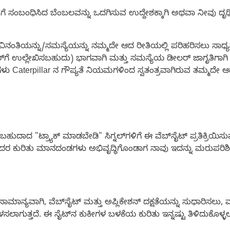
ಿಗೆ ಸಂಬಂಧಿಸಿದ ಬೆಂಬಲವನ್ನು ಒದಗಿಸುವ ಉದ್ದೇಶಕ್ಕಾಗಿ ಅಥವಾ ನೀವು ದೃ
ನಂತಿಯನ್ನು/ಸಮಸ್ಯೆಯನ್ನು ನಮ್ಮದೇ ಆದ ರೀತಿಯಲ್ಲಿ ಪರಿಹರಿಸಲು ಸಾಧ್ಯವಾ
್‌ಗೆ ಉಲ್ಲೇಖಿಸಬಹುದು) ಭಾಗವಾಗಿ ಮತ್ತು ಸಮಸ್ಯೆಯ ಡೀಲರ್ ಜಾಗೃತಿಗಾಗಿ 
ಗಳು Caterpillar ನ ಗೌಪ್ಯತೆ ನಿಯಮಗಳಿಂದ ಸ್ವತಂತ್ರವಾಗಿರುವ ತಮ್ಮದೇ
ಾದ "ಟ್ರ್ಯಾಕ್ ಮಾಡಬೇಡಿ" ಸಿಗ್ನಲ್‌ಗಳಿಗೆ ಈ ವೆಬ್‌ಸೈಟ್ ಪ್ರತಿಕ್ರಿಯಿಸು
ಬುದರ ಕುರಿತು ಮಾನದಂಡಗಳು ಅಭಿವೃದ್ಧಿಗೊಂಡಾಗ ನಾವು ಇದನ್ನು ಮರುಪರಿ
ು, ಸಾಮಾನ್ಯವಾಗಿ, ವೆಬ್‌ಸೈಟ್ ಮತ್ತು ಅಪ್ಲಿಕೇಶನ್ ದಕ್ಷತೆಯನ್ನು ಸುಧಾರಿಸ
ಲಾಗುತ್ತದೆ. ಈ ಸೈಟ್‌ನ ಕುಕೀಗಳ ಬಳಕೆಯ ಕುರಿತು ಇನ್ನಷ್ಟು ತಿಳಿದುಕೊಳ್ಳಲ