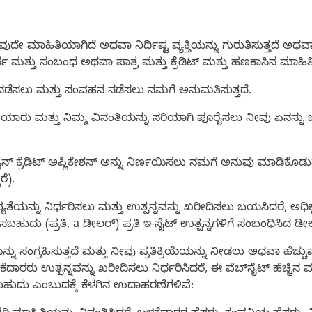
 ಯಾವುದೇ ಮಾಹಿತಿಯಾಗಿದೆ ಅಥವಾ ನಿರ್ದಿಷ್ಟ ವ್ಯಕ್ತಿಯನ್ನು ಗುರುತಿಸುತ್ತದ
 ಮತ್ತು ಸಂಬಂಧ ಅಥವಾ ಪಾತ್ರ ಮತ್ತು ಕ್ರೆಡಿಟ್ ಮತ್ತು ಹಣಕಾಸಿನ ಮಾಹಿತಿ
ನಡೆಸಲು ಮತ್ತು ಸಂವಹನ ನಡೆಸಲು ನಮಗೆ ಅನುಮತಿಸುತ್ತದೆ.
ರು ಮತ್ತು ನಿಮ್ಮ ವಿನಂತಿಯನ್ನು ಸರಿಯಾಗಿ ಪೂರೈಸಲು ನೀವು ಏನನ್ನು ಬ
್ ಕ್ರೆಡಿಟ್ ಅಪ್ಲಿಕೇಶನ್ ಅನ್ನು ನಿರ್ಣಯಿಸಲು ನಮಗೆ ಅನುವು ಮಾಡಿಕೊಡುತ್ತದೆ
ರೆ).
್ಯತೆಯನ್ನು ನಿರ್ಧರಿಸಲು ಮತ್ತು ಉತ್ಪನ್ನವನ್ನು ಖರೀದಿಸಲು ಬಯಸಿದರೆ, ಅಧಿಕ
ಬಹುದು (ಪ್ರತಿ, a ಡೀಲರ್) ಪ್ರತಿ ಇ-ಸೈಟ್ ಉತ್ಪನ್ನಗಳಿಗೆ ಸಂಬಂಧಿಸಿದ ಡೀಲರ
ನ್ನು ಸಂಗ್ರಹಿಸುತ್ತದೆ ಮತ್ತು ನೀವು ಪ್ರತಿಕ್ರಿಯೆಯನ್ನು ನೀಡಲು ಅಥವಾ ಹೆಚ್ಚ
ಳಕೆದಾರರು ಉತ್ಪನ್ನವನ್ನು ಖರೀದಿಸಲು ನಿರ್ಧರಿಸಿದರೆ, ಈ ವೆಬ್‌ಸೈಟ್ ಹೆಚ್ಚ
ಸಬಹುದು ಎಂಬುದಕ್ಕೆ ಕೆಳಗಿನ ಉದಾಹರಣೆಗಳಿವೆ: