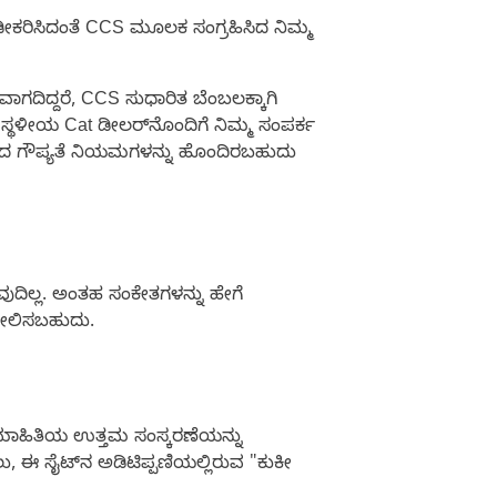
ಢೀಕರಿಸಿದಂತೆ CCS ಮೂಲಕ ಸಂಗ್ರಹಿಸಿದ ನಿಮ್ಮ
ಗದಿದ್ದರೆ, CCS ಸುಧಾರಿತ ಬೆಂಬಲಕ್ಕಾಗಿ
ಸ್ಥಳೀಯ Cat ಡೀಲರ್‌ನೊಂದಿಗೆ ನಿಮ್ಮ ಸಂಪರ್ಕ
 ಆದ ಗೌಪ್ಯತೆ ನಿಯಮಗಳನ್ನು ಹೊಂದಿರಬಹುದು
ವುದಿಲ್ಲ. ಅಂತಹ ಸಂಕೇತಗಳನ್ನು ಹೇಗೆ
ಶೀಲಿಸಬಹುದು.
ಲು, ಮಾಹಿತಿಯ ಉತ್ತಮ ಸಂಸ್ಕರಣೆಯನ್ನು
ು, ಈ ಸೈಟ್‌ನ ಅಡಿಟಿಪ್ಪಣಿಯಲ್ಲಿರುವ "ಕುಕೀ