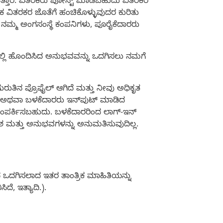
ುತ್ತಾರೆ. ವಿತರಕರು ಪೋಸ್ಟ್ ಮಾಡಬಹುದು ವಿತರಕರ
ಕ ವಿತರಕರ ಜೊತೆಗೆ ಹಂಚಿಕೊಳ್ಳುವುದರ ಕುರಿತು
 ನಮ್ಮ ಅಂಗಸಂಸ್ಥೆ ಕಂಪನಿಗಳು, ಪೂರೈಕೆದಾರರು
ತಿಯಲ್ಲಿ ಹೊಂದಿಸಿದ ಅನುಭವವನ್ನು ಒದಗಿಸಲು ನಮಗೆ
ುತಿನ ಪ್ರೊಫೈಲ್ ಆಗಿದೆ ಮತ್ತು ನೀವು ಅಧಿಕೃತ
ಿಕೆ ಅಥವಾ ಬಳಕೆದಾರರು ಇನ್‌ಪುಟ್ ಮಾಡಿದ
ಸಂಪರ್ಕಿಸಬಹುದು. ಬಳಕೆದಾರರಿಂದ ಲಾಗ್-ಇನ್
ೇಶ ಮತ್ತು ಅನುಭವಗಳನ್ನು ಅನುಮತಿಸುವುದಿಲ್ಲ.
ಂದ ಒದಗಿಸಲಾದ ಇತರ ತಾಂತ್ರಿಕ ಮಾಹಿತಿಯನ್ನು
ದೆ, ಇತ್ಯಾದಿ.).