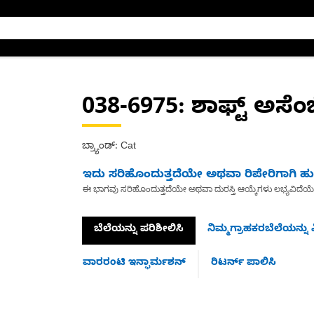
038-6975
: ಶಾಫ್ಟ್ ಅಸೆಂಬ್
ಬ್ರ್ಯಾಂಡ್: Cat
ಇದು ಸರಿಹೊಂದುತ್ತದೆಯೇ ಅಥವಾ ರಿಪೇರಿಗಾಗಿ ಹುಡ
ಈ ಭಾಗವು ಸರಿಹೊಂದುತ್ತದೆಯೇ ಅಥವಾ ದುರಸ್ತಿ ಆಯ್ಕೆಗಳು ಲಭ್ಯವಿದೆಯ
ಬೆಲೆಯನ್ನು ಪರಿಶೀಲಿಸಿ
ನಿಮ್ಮಗ್ರಾಹಕರಬೆಲೆಯನ್ನು ವ
ವಾರರಂಟಿ ಇನ್ಫಾರ್ಮಶನ್
ರಿಟರ್ನ್ ಪಾಲಿಸಿ