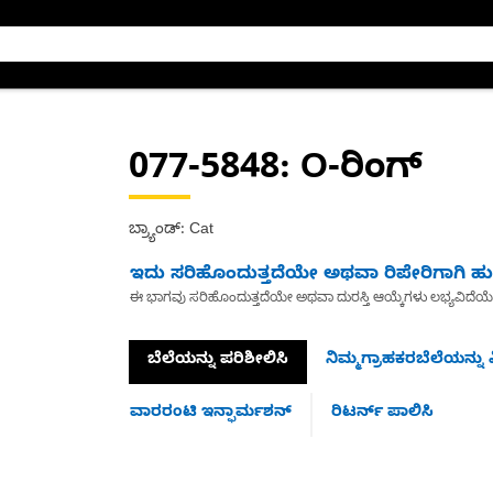
077-5848
: O-ರಿಂಗ್
ಬ್ರ್ಯಾಂಡ್: Cat
ಇದು ಸರಿಹೊಂದುತ್ತದೆಯೇ ಅಥವಾ ರಿಪೇರಿಗಾಗಿ ಹುಡ
ಈ ಭಾಗವು ಸರಿಹೊಂದುತ್ತದೆಯೇ ಅಥವಾ ದುರಸ್ತಿ ಆಯ್ಕೆಗಳು ಲಭ್ಯವಿದೆಯ
ಬೆಲೆಯನ್ನು ಪರಿಶೀಲಿಸಿ
ನಿಮ್ಮಗ್ರಾಹಕರಬೆಲೆಯನ್ನು ವ
ವಾರರಂಟಿ ಇನ್ಫಾರ್ಮಶನ್
ರಿಟರ್ನ್ ಪಾಲಿಸಿ