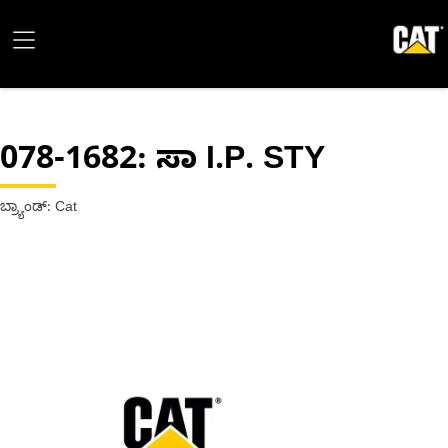
078-1682
: ಸಾ I.P. STY
ಬ್ರ್ಯಾಂಡ್: Cat