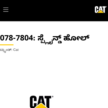
078-7804
: ಸ್ಪ್ಲೈನ್ಡ್ ಹೋಲ್
ಬ್ರ್ಯಾಂಡ್: Cat