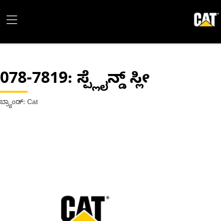
078-7819
: ಸ್ಪ್ಲೈನ್ಡ್ ಸ್ಲೀ
ಬ್ರ್ಯಾಂಡ್: Cat