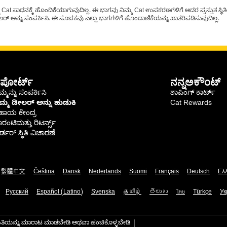
t ಸಾಧನಕ್ಕೆ ಹೊಂದಿಕೆಯಾಗುವುದಿಲ್ಲ. ಈ ಭಾಗವು ನಿಮ್ಮ Cat ಉಪಕರಣಗಳಿಗೆ ಅದರ ಪ್ರಸ್ತುತ ಸ್ಥಿತಿಯಲ
್ ಅನ್ನು ಸಂಪರ್ಕಿಸಿ. ಈ ಸೂಚಕವು ಎಲ್ಲಾ ಭಾಗಗಳಿಗೆ ಹೊಂದಾಣಿಕೆಯನ್ನು ಖಾತರಿಪಡಿಸುವುದಿಲ್ಲ.
ಪೋರ್ಟ್
ನನ್ನಅಕೌಂಟ್
್ಮನ್ನು ಸಂಪರ್ಕಿಸಿ
ಶಾಪಿಂಗ್ ಕಾರ್ಟ್
ಿಮ್ಮ ಡೀಲರ್ ಅನ್ನು ಹುಡುಕಿ
Cat Rewards
ಹಾಯ ಕೇಂದ್ರ
ರಂಟಿಮತ್ತು ರಿಟರ್ನ್ಸ್
್ಡರ್ ಸ್ಥಿತಿ ವಿಚಾರಣೆ
繁體中文
Čeština
Dansk
Nederlands
Suomi
Français
Deutsch
Ελ
Русский
Español (Latino)
Svenska
தமிழ்
తెలుగు
ไทย
Türkçe
Ук
ಾಹಿತಿಯನ್ನು ಮಾರಾಟ ಮಾಡಬೇಡಿ ಅಥವಾ ಹಂಚಿಕೊಳ್ಳಬೇಡಿ