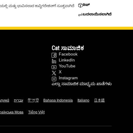
ಕಿಟ್
್ಲಿ ಮತ್ತು ಭಾವಿಸಲಾದ ಕಾನ್ಫಿಗರೇಶನ್‌ಗೆ ಸೂಕ್ತವಾಗಿದೆ
ಬದಲಾಯಿಸಲಾಗಿದೆ
Cat ಸಾಮಾಜಿಕ
Facebook
LinkedIn
YouTube
X
Instagram
ಎಲ್ಲಾ ಸಾಮಾಜಿಕ ಮಾಧ್ಯಮ ಖಾತೆಗಳು
ληνικά
עברית
हिन्दी
Bahasa Indonesia
Italiano
日本語
раїнська Мова
Tiếng Việt