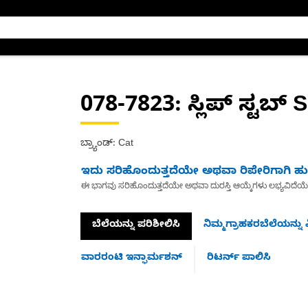
078-7823
: ಸ್ಲಿಪ್ ಸ್ಟಬ್ 
ಬ್ರ್ಯಾಂಡ್: Cat
ಇದು ಸರಿಹೊಂದುತ್ತದೆಯೇ ಅಥವಾ ರಿಪೇರಿಗಾಗಿ ಹುಡ
ಈ ಭಾಗವು ಸರಿಹೊಂದುತ್ತದೆಯೇ ಅಥವಾ ದುರಸ್ತಿ ಆಯ್ಕೆಗಳು ಲಭ್ಯವಿದೆಯ
ಬೆಲೆಯನ್ನು ಪರಿಶೀಲಿಸಿ
ನಿಮ್ಮಗ್ರಾಹಕರಬೆಲೆಯನ್ನು ವ
ವಾರರಂಟಿ ಇನ್ಫಾರ್ಮಶನ್
ರಿಟರ್ನ್ ಪಾಲಿಸಿ