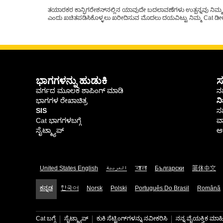
ತಯಾರಕರ ಕಾನ್ಫಿಗರೇಶನ್‌ನಲ್ಲಿನ ಯಾವುದೇ ಬದಲಾವಣೆಗಳು ಉತ್ಪನ್ನವು ನಿಮ್ಮ Ca
ಎಂದು ಖಚಿತಪಡಿಸಿಕೊಳ್ಳಲು ಖರೀದಿಸುವ ಮೊದಲು ದಯವಿಟ್ಟು ನಿಮ್ಮ Cat ಡೀಲರ
ಭಾಗಗಳನ್ನು ಹುಡುಕಿ
ಸ
ವರ್ಗದ ಮೂಲಕ ಶಾಪಿಂಗ್ ಮಾಡಿ
ನಮ
ಭಾಗಗಳ ರೇಖಾಚಿತ್ರ
ನ
SIS
ಸ
Cat ಭಾಗಗಳಬಗ್ಗೆ
ವಾ
ಸೈಟ್ಮ್ಯಾಪ್
ಆರ
United States English
العربية
বাংলা
Български
简体中文
ಕನ್ನಡ
한국어
Norsk
Polski
Português Do Brasil
Română
Cat ಬಗ್ಗೆ
ಸೈಟ್ಮ್ಯಾಪ್
ಕುಕಿ ಸೆಟ್ಟಿಂಗ್‌ಗಳನ್ನು ನವೀಕರಿಸಿ
ನನ್ನ ವೈಯಕ್ತಿಕ ಮ