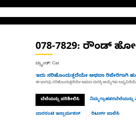
078-7829
: ರೌಂಡ್ ಹೋ
ಬ್ರ್ಯಾಂಡ್: Cat
ಇದು ಸರಿಹೊಂದುತ್ತದೆಯೇ ಅಥವಾ ರಿಪೇರಿಗಾಗಿ ಹುಡ
ಈ ಭಾಗವು ಸರಿಹೊಂದುತ್ತದೆಯೇ ಅಥವಾ ದುರಸ್ತಿ ಆಯ್ಕೆಗಳು ಲಭ್ಯವಿದೆಯ
ಬೆಲೆಯನ್ನು ಪರಿಶೀಲಿಸಿ
ನಿಮ್ಮಗ್ರಾಹಕರಬೆಲೆಯನ್ನು ವ
ವಾರರಂಟಿ ಇನ್ಫಾರ್ಮಶನ್
ರಿಟರ್ನ್ ಪಾಲಿಸಿ