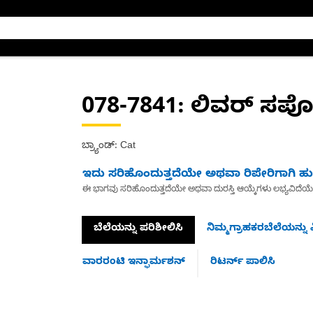
078-7841
: ಲಿವರ್ ಸಪ
ಬ್ರ್ಯಾಂಡ್: Cat
ಇದು ಸರಿಹೊಂದುತ್ತದೆಯೇ ಅಥವಾ ರಿಪೇರಿಗಾಗಿ ಹುಡ
ಈ ಭಾಗವು ಸರಿಹೊಂದುತ್ತದೆಯೇ ಅಥವಾ ದುರಸ್ತಿ ಆಯ್ಕೆಗಳು ಲಭ್ಯವಿದೆಯ
ಬೆಲೆಯನ್ನು ಪರಿಶೀಲಿಸಿ
ನಿಮ್ಮಗ್ರಾಹಕರಬೆಲೆಯನ್ನು ವ
ವಾರರಂಟಿ ಇನ್ಫಾರ್ಮಶನ್
ರಿಟರ್ನ್ ಪಾಲಿಸಿ