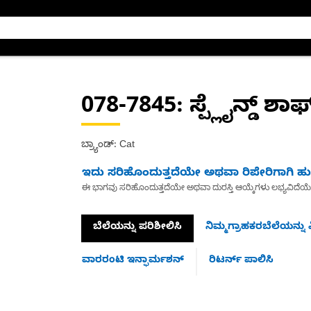
078-7845
: ಸ್ಪ್ಲೈನ್ಡ್ ಶಾಫ
ಬ್ರ್ಯಾಂಡ್: Cat
ಇದು ಸರಿಹೊಂದುತ್ತದೆಯೇ ಅಥವಾ ರಿಪೇರಿಗಾಗಿ ಹುಡ
ಈ ಭಾಗವು ಸರಿಹೊಂದುತ್ತದೆಯೇ ಅಥವಾ ದುರಸ್ತಿ ಆಯ್ಕೆಗಳು ಲಭ್ಯವಿದೆಯ
ಬೆಲೆಯನ್ನು ಪರಿಶೀಲಿಸಿ
ನಿಮ್ಮಗ್ರಾಹಕರಬೆಲೆಯನ್ನು ವ
ವಾರರಂಟಿ ಇನ್ಫಾರ್ಮಶನ್
ರಿಟರ್ನ್ ಪಾಲಿಸಿ