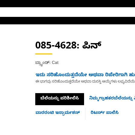
085-4628
: ಪಿನ್
ಬ್ರ್ಯಾಂಡ್: Cat
ಇದು ಸರಿಹೊಂದುತ್ತದೆಯೇ ಅಥವಾ ರಿಪೇರಿಗಾಗಿ ಹುಡ
ಈ ಭಾಗವು ಸರಿಹೊಂದುತ್ತದೆಯೇ ಅಥವಾ ದುರಸ್ತಿ ಆಯ್ಕೆಗಳು ಲಭ್ಯವಿದೆಯ
ಬೆಲೆಯನ್ನು ಪರಿಶೀಲಿಸಿ
ನಿಮ್ಮಗ್ರಾಹಕರಬೆಲೆಯನ್ನು ವ
ವಾರರಂಟಿ ಇನ್ಫಾರ್ಮಶನ್
ರಿಟರ್ನ್ ಪಾಲಿಸಿ