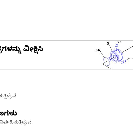
ನ್ನು ವೀಕ್ಷಿಸಿ
ೆ
ತಿದ್ದೇವೆ.
ಷಣಗಳು
್ವಹಿಸುತ್ತಿದ್ದೇವೆ.