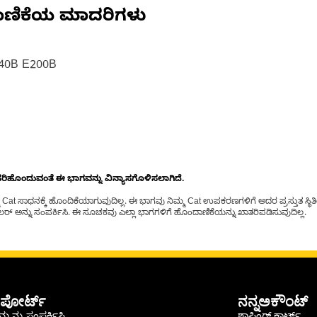
ಾಣಿಕೆಯ ಮಾದರಿಗಳು
40B E200B
ೊಂದುವಂತೆ ಈ ಭಾಗವನ್ನು ವಿನ್ಯಾಸಗೊಳಿಸಲಾಗಿದೆ.
t ಸಾಧನಕ್ಕೆ ಹೊಂದಿಕೆಯಾಗುವುದಿಲ್ಲ. ಈ ಭಾಗವು ನಿಮ್ಮ Cat ಉಪಕರಣಗಳಿಗೆ ಅದರ ಪ್ರಸ್ತುತ ಸ್ಥಿತಿಯಲ
್ ಅನ್ನು ಸಂಪರ್ಕಿಸಿ. ಈ ಸೂಚಕವು ಎಲ್ಲಾ ಭಾಗಗಳಿಗೆ ಹೊಂದಾಣಿಕೆಯನ್ನು ಖಾತರಿಪಡಿಸುವುದಿಲ್ಲ.
ಪೋರ್ಟ್
ನನ್ನಅಕೌಂಟ್