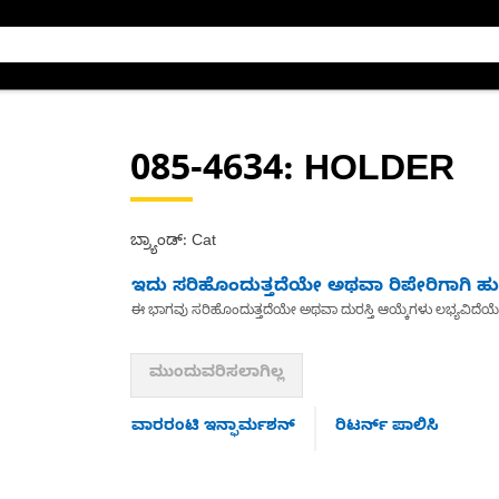
085-4634
: HOLDER
ಬ್ರ್ಯಾಂಡ್: Cat
ಇದು ಸರಿಹೊಂದುತ್ತದೆಯೇ ಅಥವಾ ರಿಪೇರಿಗಾಗಿ ಹುಡ
ಈ ಭಾಗವು ಸರಿಹೊಂದುತ್ತದೆಯೇ ಅಥವಾ ದುರಸ್ತಿ ಆಯ್ಕೆಗಳು ಲಭ್ಯವಿದೆಯ
ಮುಂದುವರಿಸಲಾಗಿಲ್ಲ
ವಾರರಂಟಿ ಇನ್ಫಾರ್ಮಶನ್
ರಿಟರ್ನ್ ಪಾಲಿಸಿ