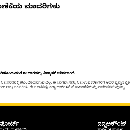
ಾಣಿಕೆಯ ಮಾದರಿಗಳು
ೊಂದುವಂತೆ ಈ ಭಾಗವನ್ನು ವಿನ್ಯಾಸಗೊಳಿಸಲಾಗಿದೆ.
t ಸಾಧನಕ್ಕೆ ಹೊಂದಿಕೆಯಾಗುವುದಿಲ್ಲ. ಈ ಭಾಗವು ನಿಮ್ಮ Cat ಉಪಕರಣಗಳಿಗೆ ಅದರ ಪ್ರಸ್ತುತ ಸ್ಥಿತಿಯಲ
್ ಅನ್ನು ಸಂಪರ್ಕಿಸಿ. ಈ ಸೂಚಕವು ಎಲ್ಲಾ ಭಾಗಗಳಿಗೆ ಹೊಂದಾಣಿಕೆಯನ್ನು ಖಾತರಿಪಡಿಸುವುದಿಲ್ಲ.
ಪೋರ್ಟ್
ನನ್ನಅಕೌಂಟ್