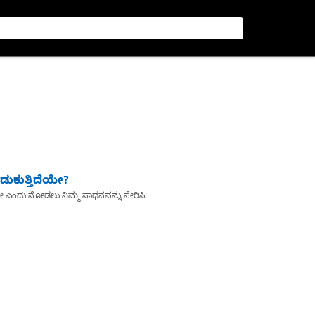
ುಕುತ್ತಿದೆಯೇ?
ೇ ಎಂದು ನೋಡಲು ನಿಮ್ಮ ಸಾಧನವನ್ನು ಸೇರಿಸಿ.