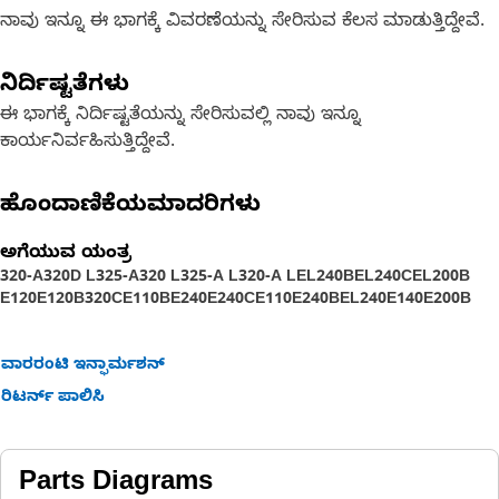
ನಾವು ಇನ್ನೂ ಈ ಭಾಗಕ್ಕೆ ವಿವರಣೆಯನ್ನು ಸೇರಿಸುವ ಕೆಲಸ ಮಾಡುತ್ತಿದ್ದೇವೆ.
ನಿರ್ದಿಷ್ಟತೆಗಳು
ಈ ಭಾಗಕ್ಕೆ ನಿರ್ದಿಷ್ಟತೆಯನ್ನು ಸೇರಿಸುವಲ್ಲಿ ನಾವು ಇನ್ನೂ
ಕಾರ್ಯನಿರ್ವಹಿಸುತ್ತಿದ್ದೇವೆ.
ಹೊಂದಾಣಿಕೆಯಮಾದರಿಗಳು
ಅಗೆಯುವ ಯಂತ್ರ
320-A
320D L
325-A
320 L
325-A L
320-A L
EL240B
EL240C
EL200B
E120
E120B
320C
E110B
E240
E240C
E110
E240B
EL240
E140
E200B
ವಾರರಂಟಿ ಇನ್ಫಾರ್ಮಶನ್
ರಿಟರ್ನ್ ಪಾಲಿಸಿ
Parts Diagrams