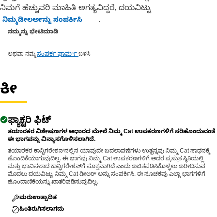
ನಿಮಗೆ ಹೆಚ್ಚುವರಿ ಮಾಹಿತಿ ಅಗತ್ಯವಿದ್ದರೆ, ದಯವಿಟ್ಟು
.
ನಿಮ್ಮಡೀಲರ್ಅನ್ನು ಸಂಪರ್ಕಿಸಿ
ನಮ್ಮನ್ನು ಭೇಟಿಮಾಡಿ
ಅಥವಾ ನಮ್ಮ
ಬಳಸಿ
ಸಂಪರ್ಕ ಫಾರ್ಮ್
ಕೀ
ಫ್ಯಾಕ್ಟರಿ ಫಿಟ್
ತಯಾರಕರ ವಿಶೇಷಣಗಳ ಆಧಾರದ ಮೇಲೆ ನಿಮ್ಮ Cat ಉಪಕರಣಗಳಿಗೆ ಸರಿಹೊಂದುವಂತೆ
ಈ ಭಾಗವನ್ನು ವಿನ್ಯಾಸಗೊಳಿಸಲಾಗಿದೆ.
ತಯಾರಕರ ಕಾನ್ಫಿಗರೇಶನ್‌ನಲ್ಲಿನ ಯಾವುದೇ ಬದಲಾವಣೆಗಳು ಉತ್ಪನ್ನವು ನಿಮ್ಮ Cat ಸಾಧನಕ್ಕೆ
ಹೊಂದಿಕೆಯಾಗುವುದಿಲ್ಲ. ಈ ಭಾಗವು ನಿಮ್ಮ Cat ಉಪಕರಣಗಳಿಗೆ ಅದರ ಪ್ರಸ್ತುತ ಸ್ಥಿತಿಯಲ್ಲಿ
ಮತ್ತು ಭಾವಿಸಲಾದ ಕಾನ್ಫಿಗರೇಶನ್‌ಗೆ ಸೂಕ್ತವಾಗಿದೆ ಎಂದು ಖಚಿತಪಡಿಸಿಕೊಳ್ಳಲು ಖರೀದಿಸುವ
ಮೊದಲು ದಯವಿಟ್ಟು ನಿಮ್ಮ Cat ಡೀಲರ್ ಅನ್ನು ಸಂಪರ್ಕಿಸಿ. ಈ ಸೂಚಕವು ಎಲ್ಲಾ ಭಾಗಗಳಿಗೆ
ಹೊಂದಾಣಿಕೆಯನ್ನು ಖಾತರಿಪಡಿಸುವುದಿಲ್ಲ.
ಮರುಉತ್ಪಾದಿತ
ಹಿಂತಿರುಗಿಸಲಾಗದು