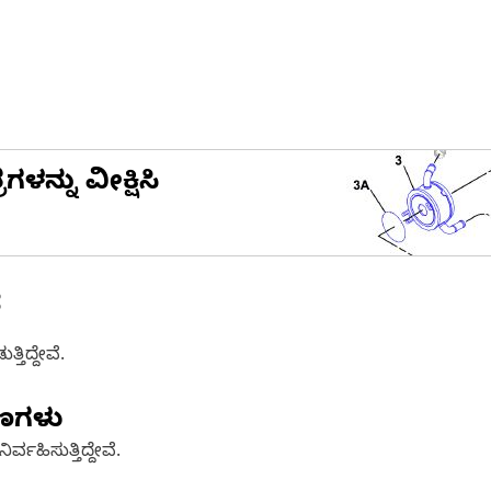
ನ್ನು ವೀಕ್ಷಿಸಿ
ೆ
ತಿದ್ದೇವೆ.
ಷಣಗಳು
್ವಹಿಸುತ್ತಿದ್ದೇವೆ.