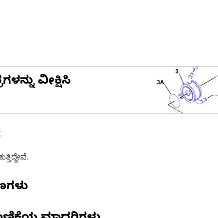
ನ್ನು ವೀಕ್ಷಿಸಿ
ೆ
ತಿದ್ದೇವೆ.
ಷಣಗಳು