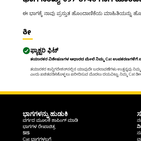
ಭಾಗ ಸಂಖ್ಯೆ
097-8746
ಗಾಗಿ ಹೊಂದ
ಈ ಭಾಗಕ್ಕೆ ನಾವು ಪ್ರಸ್ತುತ ಹೊಂದಾಣಿಕೆಯ ಮಾಹಿತಿಯನ್ನು ಹೊಂ
ಕೀ
ಫ್ಯಾಕ್ಟರಿ ಫಿಟ್
ತಯಾರಕರ ವಿಶೇಷಣಗಳ ಆಧಾರದ ಮೇಲೆ ನಿಮ್ಮ Cat ಉಪಕರಣಗಳಿಗೆ ಸರಿಹ
ತಯಾರಕರ ಕಾನ್ಫಿಗರೇಶನ್‌ನಲ್ಲಿನ ಯಾವುದೇ ಬದಲಾವಣೆಗಳು ಉತ್ಪನ್ನವು ನಿಮ್ಮ Ca
ಎಂದು ಖಚಿತಪಡಿಸಿಕೊಳ್ಳಲು ಖರೀದಿಸುವ ಮೊದಲು ದಯವಿಟ್ಟು ನಿಮ್ಮ Cat ಡೀಲರ
ಭಾಗಗಳನ್ನು ಹುಡುಕಿ
ಸ
ವರ್ಗದ ಮೂಲಕ ಶಾಪಿಂಗ್ ಮಾಡಿ
ನಮ
ಭಾಗಗಳ ರೇಖಾಚಿತ್ರ
ನ
SIS
ಸ
Cat ಭಾಗಗಳಬಗ್ಗೆ
ವಾ