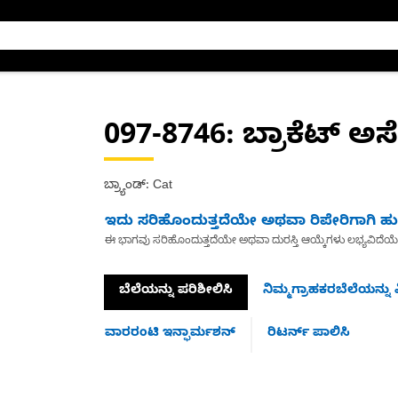
097-8746
: ಬ್ರಾಕೆಟ್ ಅಸೆಂ
ಬ್ರ್ಯಾಂಡ್: Cat
ಇದು ಸರಿಹೊಂದುತ್ತದೆಯೇ ಅಥವಾ ರಿಪೇರಿಗಾಗಿ ಹುಡ
ಈ ಭಾಗವು ಸರಿಹೊಂದುತ್ತದೆಯೇ ಅಥವಾ ದುರಸ್ತಿ ಆಯ್ಕೆಗಳು ಲಭ್ಯವಿದೆಯ
ಬೆಲೆಯನ್ನು ಪರಿಶೀಲಿಸಿ
ನಿಮ್ಮಗ್ರಾಹಕರಬೆಲೆಯನ್ನು ವ
ವಾರರಂಟಿ ಇನ್ಫಾರ್ಮಶನ್
ರಿಟರ್ನ್ ಪಾಲಿಸಿ