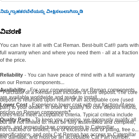
ನಿಮ್ಮಗ್ರಾಹಕರಬೆಲೆಯನ್ನು ವೀಕ್ಷಿಸಲುಲಾಗಿನ್ಮಾಡಿ
ವಿವರಣೆ
You can have it all with Cat Reman. Best-built Cat® parts with
full warranty when and where you need them - all at a fraction
of the price.
Reliability
- You can have peace of mind with a full warranty
on our Reman components
Availability
- For your convenience, our Reman components
*Purchase of a Reman part includes a core deposit. The core
are available worldwide and ready to install
deposit is refunded upon return of an acceptable core (used
Lower Cost
- Experience lower cost with our fraction-of-new
part) to your dealer. In order to qualify for core deposit refund,
pricing on Reman components*
cores must meet acceptance criteria. Typical criteria include
Quality Parts
- To keep you running, we rigorously qualify all
but are not limited to: must be fully assembled and complete,
parts, and remanufacture components to Caterpillar
not cracked or broken, free of excessive rust or pitting, free of
specifications; and only Cat Reman has access to Caterpillar
fire damage, and must be an acceptable Cat Part Number.