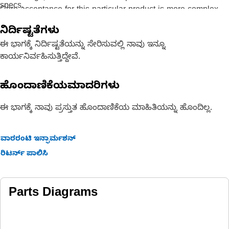
specs.
Core acceptance for this particular product is more complex -
Critical Updates
- Providing you the latest in product
please contact your dealer for full details.
ನಿರ್ದಿಷ್ಟತೆಗಳು
development, we upgrade Reman components to include
critical design improvements
ಈ ಭಾಗಕ್ಕೆ ನಿರ್ದಿಷ್ಟತೆಯನ್ನು ಸೇರಿಸುವಲ್ಲಿ ನಾವು ಇನ್ನೂ
ಕಾರ್ಯನಿರ್ವಹಿಸುತ್ತಿದ್ದೇವೆ.
ಹೊಂದಾಣಿಕೆಯಮಾದರಿಗಳು
ಈ ಭಾಗಕ್ಕೆ ನಾವು ಪ್ರಸ್ತುತ ಹೊಂದಾಣಿಕೆಯ ಮಾಹಿತಿಯನ್ನು ಹೊಂದಿಲ್ಲ.
ವಾರರಂಟಿ ಇನ್ಫಾರ್ಮಶನ್
ರಿಟರ್ನ್ ಪಾಲಿಸಿ
Parts Diagrams