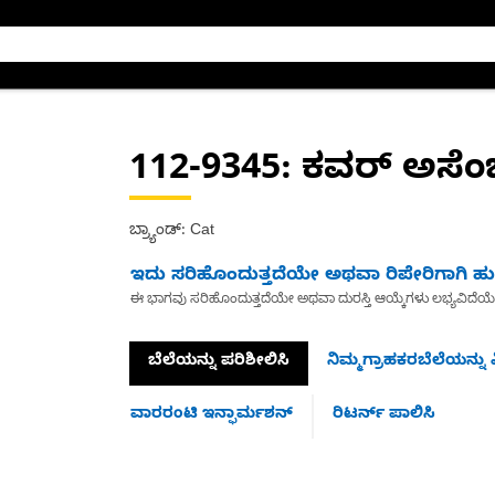
112-9345
: ಕವರ್ ಅಸೆಂಬ್
ಬ್ರ್ಯಾಂಡ್: Cat
ಇದು ಸರಿಹೊಂದುತ್ತದೆಯೇ ಅಥವಾ ರಿಪೇರಿಗಾಗಿ ಹುಡ
ಈ ಭಾಗವು ಸರಿಹೊಂದುತ್ತದೆಯೇ ಅಥವಾ ದುರಸ್ತಿ ಆಯ್ಕೆಗಳು ಲಭ್ಯವಿದೆಯ
ಬೆಲೆಯನ್ನು ಪರಿಶೀಲಿಸಿ
ನಿಮ್ಮಗ್ರಾಹಕರಬೆಲೆಯನ್ನು ವ
ವಾರರಂಟಿ ಇನ್ಫಾರ್ಮಶನ್
ರಿಟರ್ನ್ ಪಾಲಿಸಿ