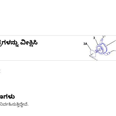
ನ್ನು ವೀಕ್ಷಿಸಿ
ೆ
ಷಣಗಳು
್ವಹಿಸುತ್ತಿದ್ದೇವೆ.