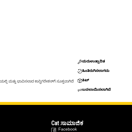
ಮರುಉತ್ಪಾದಿತ
ಹಿಂತಿರುಗಿಸಲಾಗದು
ಕಿಟ್
್ಲಿ ಮತ್ತು ಭಾವಿಸಲಾದ ಕಾನ್ಫಿಗರೇಶನ್‌ಗೆ ಸೂಕ್ತವಾಗಿದೆ
ಬದಲಾಯಿಸಲಾಗಿದೆ
Cat ಸಾಮಾಜಿಕ
Facebook