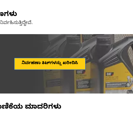
ಷಣಗಳು
್ವಹಿಸುತ್ತಿದ್ದೇವೆ.
ನಿರ್ವಹಣಾ ಕಿಟ್‌ಗಳನ್ನು ಖರೀದಿಸಿ
ಾಣಿಕೆಯ ಮಾದರಿಗಳು