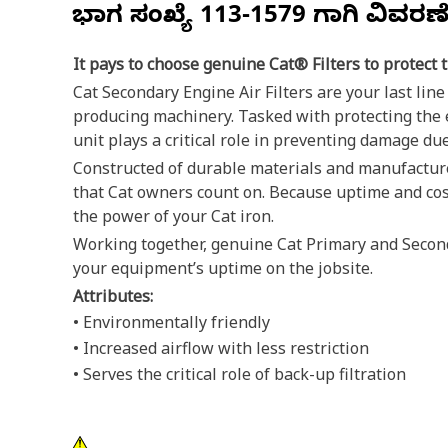
ಭಾಗ ಸಂಖ್ಯೆ
113-1579
ಗಾಗಿ ವಿವರಣ
It pays to choose genuine Cat® Filters to protect 
Cat Secondary Engine Air Filters are your last li
producing machinery. Tasked with protecting the en
unit plays a critical role in preventing damage du
Constructed of durable materials and manufactured t
that Cat owners count on. Because uptime and cost-
the power of your Cat iron.
Working together, genuine Cat Primary and Seconda
your equipment’s uptime on the jobsite.
Attributes:
• Environmentally friendly
• Increased airflow with less restriction
• Serves the critical role of back-up filtration