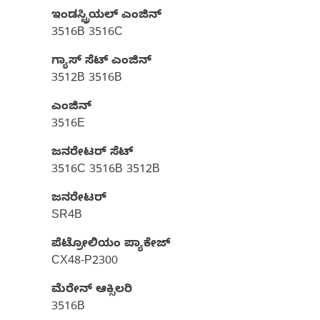
ಇಂಡಸ್ಟ್ರಿಯಲ್ ಎಂಜಿನ್
3516B 3516C
ಗ್ಯಾಸ್‌ ಸೆಟ್‌ ಎಂಜಿನ್
3512B 3516B
ಎಂಜಿನ್
3516E
ಜನರೇಟರ್ ಸೆಟ್‌
3516C 3516B 3512B
ಜನರೇಟರ್
SR4B
ಪೆಟ್ರೋಲಿಯಂ ಪ್ಯಾಕೇಜ್‌
CX48-P2300
ಮೆರೇನ್ ಆಕ್ಸಿಲರಿ
3516B