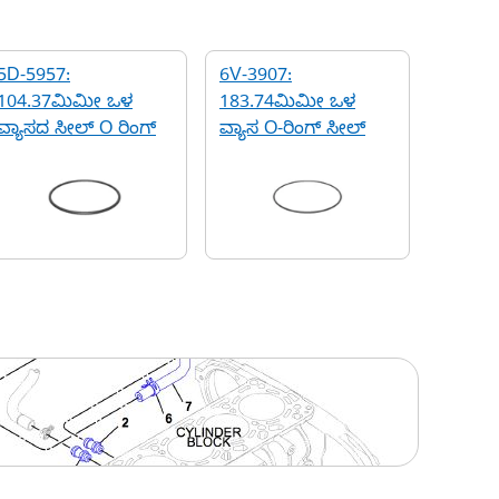
5D-5957:
6V-3907:
104.37ಮಿಮೀ ಒಳ
183.74ಮಿಮೀ ಒಳ
ವ್ಯಾಸದ ಸೀಲ್ O ರಿಂಗ್
ವ್ಯಾಸ O-ರಿಂಗ್ ಸೀಲ್