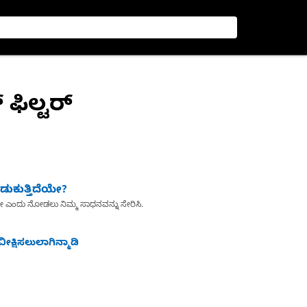
 ಫಿಲ್ಟರ್
ುಕುತ್ತಿದೆಯೇ?
ೇ ಎಂದು ನೋಡಲು ನಿಮ್ಮ ಸಾಧನವನ್ನು ಸೇರಿಸಿ.
ೀಕ್ಷಿಸಲುಲಾಗಿನ್ಮಾಡಿ