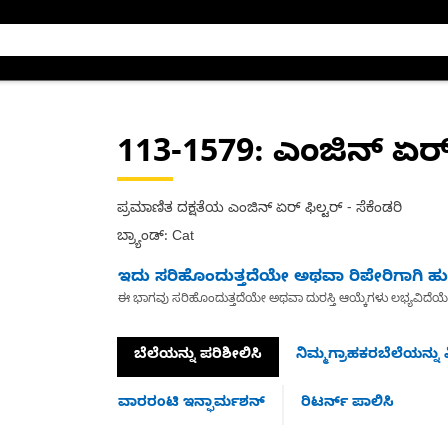
113-1579
: ಎಂಜಿನ್ ಏರ್
ಪ್ರಮಾಣಿತ ದಕ್ಷತೆಯ ಎಂಜಿನ್ ಏರ್ ಫಿಲ್ಟರ್ - ಸೆಕೆಂಡರಿ
ಬ್ರ್ಯಾಂಡ್: Cat
ಇದು ಸರಿಹೊಂದುತ್ತದೆಯೇ ಅಥವಾ ರಿಪೇರಿಗಾಗಿ ಹುಡ
ಈ ಭಾಗವು ಸರಿಹೊಂದುತ್ತದೆಯೇ ಅಥವಾ ದುರಸ್ತಿ ಆಯ್ಕೆಗಳು ಲಭ್ಯವಿದೆಯ
ಬೆಲೆಯನ್ನು ಪರಿಶೀಲಿಸಿ
ನಿಮ್ಮಗ್ರಾಹಕರಬೆಲೆಯನ್ನು ವ
ವಾರರಂಟಿ ಇನ್ಫಾರ್ಮಶನ್
ರಿಟರ್ನ್ ಪಾಲಿಸಿ