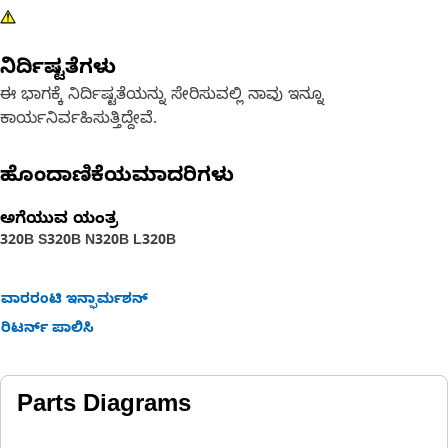
ನಿರ್ದಿಷ್ಟತೆಗಳು
ಈ ಭಾಗಕ್ಕೆ ನಿರ್ದಿಷ್ಟತೆಯನ್ನು ಸೇರಿಸುವಲ್ಲಿ ನಾವು ಇನ್ನೂ
ಕಾರ್ಯನಿರ್ವಹಿಸುತ್ತಿದ್ದೇವೆ.
ಹೊಂದಾಣಿಕೆಯಮಾದರಿಗಳು
ಅಗೆಯುವ ಯಂತ್ರ
320B S
320B N
320B L
320B
ವಾರರಂಟಿ ಇನ್ಫಾರ್ಮಶನ್
ರಿಟರ್ನ್ ಪಾಲಿಸಿ
Parts Diagrams