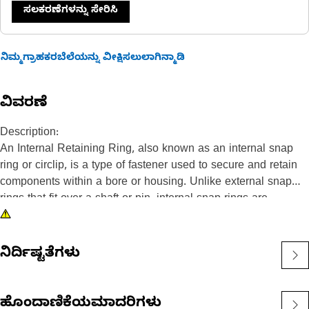
ಸಲಕರಣೆಗಳನ್ನು ಸೇರಿಸಿ
ನಿಮ್ಮಗ್ರಾಹಕರಬೆಲೆಯನ್ನು ವೀಕ್ಷಿಸಲುಲಾಗಿನ್ಮಾಡಿ
ವಿವರಣೆ
Description:
An Internal Retaining Ring, also known as an internal snap
ring or circlip, is a type of fastener used to secure and retain
components within a bore or housing. Unlike external snap
rings that fit over a shaft or pin, internal snap rings are
installed inside a bore or groove to hold components in place.
The main purpose of an internal snap ring is to prevent axial
movement or displacement of components within a bore or
ನಿರ್ದಿಷ್ಟತೆಗಳು
housing. It acts as a retaining device, holding components
such as bearings, shafts, or seals securely in place.
ಹೊಂದಾಣಿಕೆಯಮಾದರಿಗಳು