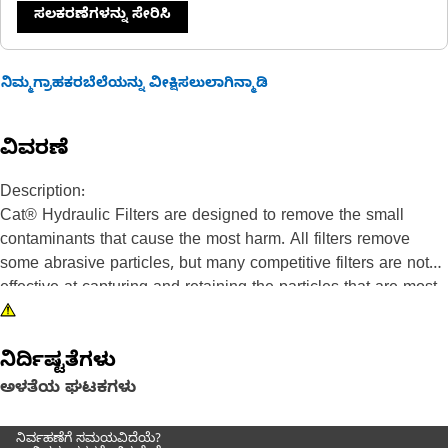
ಸಲಕರಣೆಗಳನ್ನು ಸೇರಿಸಿ
ನಿಮ್ಮಗ್ರಾಹಕರಬೆಲೆಯನ್ನು ವೀಕ್ಷಿಸಲುಲಾಗಿನ್ಮಾಡಿ
ವಿವರಣೆ
Description:
Cat® Hydraulic Filters are designed to remove the small
contaminants that cause the most harm. All filters remove
some abrasive particles, but many competitive filters are not
effective at capturing and retaining the particles that are most
damaging to sensitive fuel system components. Caterpillar
testing proves Cat filters provide superior protection. Every
ನಿರ್ದಿಷ್ಟತೆಗಳು
Cat machine performs better with genuine Cat parts. Not only
do our filters improve performance, they also protect vital
ಅಳತೆಯ ಘಟಕಗಳು
components leading to longer life and higher resale value. For
additional protection, advanced efficiency filters can be used
ನಿರ್ವಹಣೆಗೆ ಸಮಯವಿದೆಯೆ?