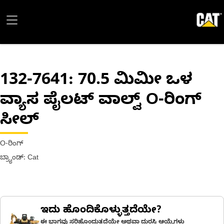
132-7641
: 70.5 ಮಿಮೀ ಒಳ
ವ್ಯಾಸ ಪೈಲಟ್ ವಾಲ್ವ್ O-ರಿಂಗ್
ಸೀಲ್
O-ರಿಂಗ್
ಬ್ರ್ಯಾಂಡ್: Cat
ಇದು ಹೊಂದಿಕೊಳ್ಳುತ್ತದೆಯೇ?
ಈ ಭಾಗವು ಸರಿಹೊಂದುತ್ತದೆಯೇ ಅಥವಾ ದುರಸ್ತಿ ಆಯ್ಕೆಗಳು