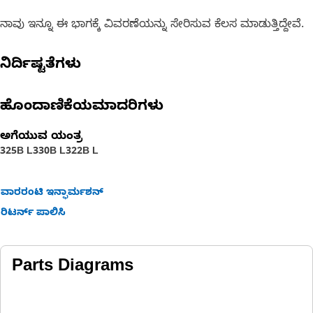
ನಾವು ಇನ್ನೂ ಈ ಭಾಗಕ್ಕೆ ವಿವರಣೆಯನ್ನು ಸೇರಿಸುವ ಕೆಲಸ ಮಾಡುತ್ತಿದ್ದೇವೆ.
ನಿರ್ದಿಷ್ಟತೆಗಳು
ಹೊಂದಾಣಿಕೆಯಮಾದರಿಗಳು
ಅಗೆಯುವ ಯಂತ್ರ
325B L
330B L
322B L
ವಾರರಂಟಿ ಇನ್ಫಾರ್ಮಶನ್
ರಿಟರ್ನ್ ಪಾಲಿಸಿ
Parts Diagrams