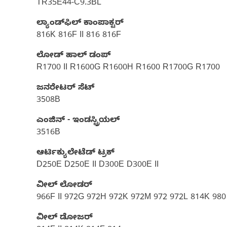
TR35E44-C9.3BL
ಲ್ಯಾಂಡ್‌ಫಿಲ್‌ ಕಾಂಪಾಕ್ಟರ್
816K 816F II 816 816F
ಲೋಡ್ ಹಾಲ್ ಡಂಪ್
R1700 II R1600G R1600H R1600 R1700G R1700
ಜನರೇಟರ್ ಸೆಟ್‌
3508B
ಎಂಜಿನ್ - ಇಂಡಸ್ಟ್ರಿಯಲ್
3516B
ಆರ್ಟಿಕ್ಯುಲೇಟೆಡ್ ಟ್ರಕ್
D250E D250E II D300E D300E II
ವೀಲ್ ಲೋಡರ್
966F II 972G 972H 972K 972M 972 972L 814K 980
ವೀಲ್ ಡೋಜರ್​