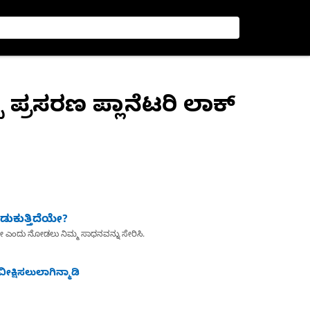
 ಪ್ರಸರಣ ಪ್ಲಾನೆಟರಿ ಲಾಕ್
ುಕುತ್ತಿದೆಯೇ?
ೇ ಎಂದು ನೋಡಲು ನಿಮ್ಮ ಸಾಧನವನ್ನು ಸೇರಿಸಿ.
ೀಕ್ಷಿಸಲುಲಾಗಿನ್ಮಾಡಿ