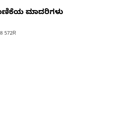
ಾಣಿಕೆಯ ಮಾದರಿಗಳು
78 572R