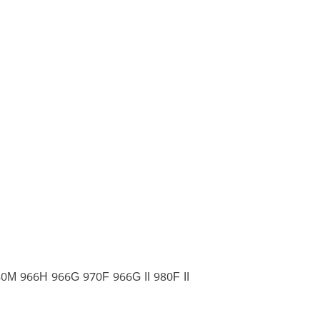
0M 966H 966G 970F 966G II 980F II