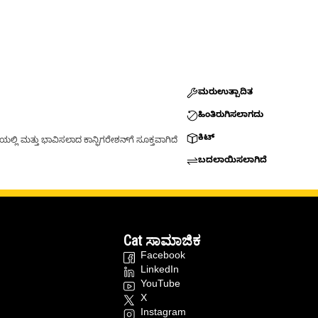
ಮರುಉತ್ಪಾದಿತ
ಹಿಂತಿರುಗಿಸಲಾಗದು
ಕಿಟ್
್ಲಿ ಮತ್ತು ಭಾವಿಸಲಾದ ಕಾನ್ಫಿಗರೇಶನ್‌ಗೆ ಸೂಕ್ತವಾಗಿದೆ
ಬದಲಾಯಿಸಲಾಗಿದೆ
Cat ಸಾಮಾಜಿಕ
Facebook
LinkedIn
YouTube
X
Instagram