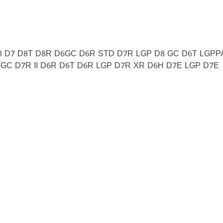
D8 D7 D8T D8R D6GC D6R STD D7R LGP D8 GC D6T LGPP
D8GC D7R II D6R D6T D6R LGP D7R XR D6H D7E LGP D7E