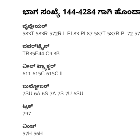
ಭಾಗ ಸಂಖ್ಯೆ
144-4284
ಗಾಗಿ ಹೊಂದ
ಪೈಪ್ಲೇಯರ್
583T 583R 572R II PL83 PL87 587T 587R PL72 5
ಪವರ್‌ಟ್ರೈನ್
TR35E44-C9.3B
ವೀಲ್ ಟ್ರ್ಯಾಕ್ಟರ್‌
611 615C 615C II
ಬುಲ್ಡೋಜರ್
7SU 6A 6S 7A 7S 7U 6SU
ಟ್ರಕ್
797
ವಿಂಚ್
57H 56H