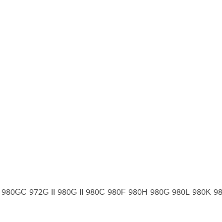
 980GC 972G II 980G II 980C 980F 980H 980G 980L 980K 98