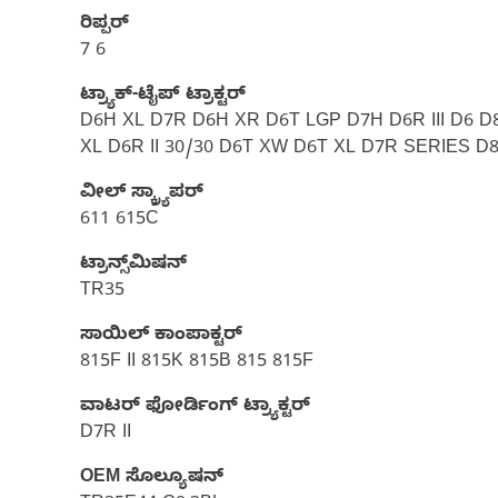
ರಿಪ್ಪರ್
7 6
ಟ್ರ್ಯಾಕ್-ಟೈಪ್ ಟ್ರಾಕ್ಟರ್
D6H XL D7R D6H XR D6T LGP D7H D6R III D6 
XL D6R II 30/30 D6T XW D6T XL D7R SERIES 
ವೀಲ್ ಸ್ಕ್ರ್ಯಾಪರ್
611 615C
ಟ್ರಾನ್ಸ್‌ಮಿಷನ್
TR35
ಸಾಯಿಲ್ ಕಾಂಪಾಕ್ಟರ್
815F II 815K 815B 815 815F
ವಾಟರ್ ಫೋರ್ಡಿಂಗ್ ಟ್ರ್ಯಾಕ್ಟರ್‌
D7R II
OEM ಸೊಲ್ಯೂಷನ್