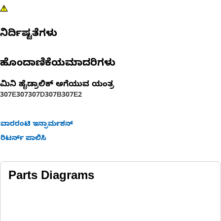
ನಿರ್ದಿಷ್ಟತೆಗಳು
ಹೊಂದಾಣಿಕೆಯಮಾದರಿಗಳು
ಮಿನಿ ಹೈಡ್ರಾಲಿಕ್‌ ಅಗೆಯುವ ಯಂತ್ರ
307E
307
307D
307B
307E2
ವಾರರಂಟಿ ಇನ್ಫಾರ್ಮಶನ್
ರಿಟರ್ನ್ ಪಾಲಿಸಿ
Parts Diagrams