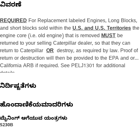
ವಿವರಣೆ
REQUIRED
For Replacement labeled Engines, Long Blocks,
and short blocks sold within the
U.S. and U.S. Territories
the
engine core (i.e. old engine) that is removed
MUST
be
returned to your selling Caterpillar dealer, so that they can
return to Caterpillar
OR
destroy, as required by law. Proof of
return or destruction will then be provided to the EPA and or
California ARB if required. See PELJ1301 for additional
details.
ನಿರ್ದಿಷ್ಟತೆಗಳು
ಹೊಂದಾಣಿಕೆಯಮಾದರಿಗಳು
ಮೈನಿಂಗ್ ಅಗೆಯುವ ಯಂತ್ರಗಳು
5230B