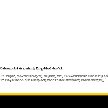
ೊಂದುವಂತೆ ಈ ಭಾಗವನ್ನು ವಿನ್ಯಾಸಗೊಳಿಸಲಾಗಿದೆ.
t ಸಾಧನಕ್ಕೆ ಹೊಂದಿಕೆಯಾಗುವುದಿಲ್ಲ. ಈ ಭಾಗವು ನಿಮ್ಮ Cat ಉಪಕರಣಗಳಿಗೆ ಅದರ ಪ್ರಸ್ತುತ ಸ್ಥಿತಿಯಲ
್ ಅನ್ನು ಸಂಪರ್ಕಿಸಿ. ಈ ಸೂಚಕವು ಎಲ್ಲಾ ಭಾಗಗಳಿಗೆ ಹೊಂದಾಣಿಕೆಯನ್ನು ಖಾತರಿಪಡಿಸುವುದಿಲ್ಲ.