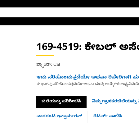
169-4519
: ಕೇಬಲ್ ಅಸೆಂಬ
ಬ್ರ್ಯಾಂಡ್: Cat
ಇದು ಸರಿಹೊಂದುತ್ತದೆಯೇ ಅಥವಾ ರಿಪೇರಿಗಾಗಿ ಹುಡ
ಈ ಭಾಗವು ಸರಿಹೊಂದುತ್ತದೆಯೇ ಅಥವಾ ದುರಸ್ತಿ ಆಯ್ಕೆಗಳು ಲಭ್ಯವಿದೆಯ
ಬೆಲೆಯನ್ನು ಪರಿಶೀಲಿಸಿ
ನಿಮ್ಮಗ್ರಾಹಕರಬೆಲೆಯನ್ನು ವ
ವಾರರಂಟಿ ಇನ್ಫಾರ್ಮಶನ್
ರಿಟರ್ನ್ ಪಾಲಿಸಿ