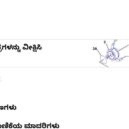
ನ್ನು ವೀಕ್ಷಿಸಿ
ೆ
ಷಣಗಳು
ಾಣಿಕೆಯ ಮಾದರಿಗಳು