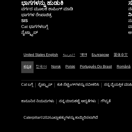
ಭಾಗಗಳನ್ನು ಹುಡುಕಿ
ಸ
ವರ್ಗದ ಮೂಲಕ ಶಾಪಿಂಗ್ ಮಾಡಿ
ನಮ
ಭಾಗಗಳ ರೇಖಾಚಿತ್ರ
ನ
SIS
ಸ
Cat ಭಾಗಗಳಬಗ್ಗೆ
ವಾ
ಸೈಟ್ಮ್ಯಾಪ್
ಆರ
United States English
العربية
বাংলা
Български
简体中文
ಕನ್ನಡ
한국어
Norsk
Polski
Português Do Brasil
Română
Cat ಬಗ್ಗೆ
ಸೈಟ್ಮ್ಯಾಪ್
ಕುಕಿ ಸೆಟ್ಟಿಂಗ್‌ಗಳನ್ನು ನವೀಕರಿಸಿ
ನನ್ನ ವೈಯಕ್ತಿಕ ಮ
ಕಾನೂನಿನ ನಿಯಮಗಳು
ನನ್ನ ಮಾರುಕಟ್ಟೆ ಆದ್ಯತೆಗಳು
ಗೌಪ್ಯತೆ
Caterpillar©2026ಎಲ್ಲಾಹಕ್ಕುಗಳನ್ನು ಕಾಯ್ದಿರಿಸಲಾಗಿದೆ