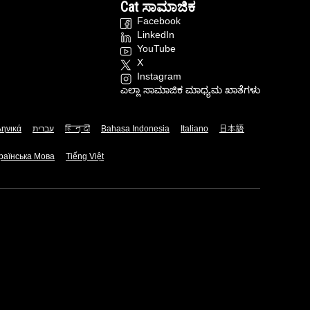
Cat ಸಾಮಾಜಿಕ
Facebook
LinkedIn
YouTube
X
Instagram
ಎಲ್ಲಾ ಸಾಮಾಜಿಕ ಮಾಧ್ಯಮ ಖಾತೆಗಳು
ληνικά
עברית
हिन्दी
Bahasa Indonesia
Italiano
日本語
раїнська Мова
Tiếng Việt