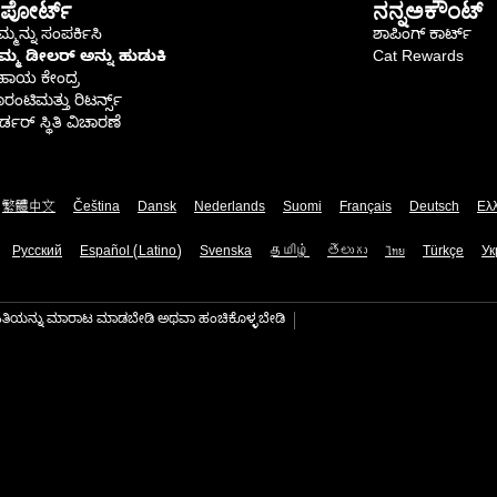
ಪೋರ್ಟ್
ನನ್ನಅಕೌಂಟ್
್ಮನ್ನು ಸಂಪರ್ಕಿಸಿ
ಶಾಪಿಂಗ್ ಕಾರ್ಟ್
ಿಮ್ಮ ಡೀಲರ್ ಅನ್ನು ಹುಡುಕಿ
Cat Rewards
ಹಾಯ ಕೇಂದ್ರ
ರಂಟಿಮತ್ತು ರಿಟರ್ನ್ಸ್
್ಡರ್ ಸ್ಥಿತಿ ವಿಚಾರಣೆ
繁體中文
Čeština
Dansk
Nederlands
Suomi
Français
Deutsch
Ελ
Русский
Español (Latino)
Svenska
தமிழ்
తెలుగు
ไทย
Türkçe
Ук
ಾಹಿತಿಯನ್ನು ಮಾರಾಟ ಮಾಡಬೇಡಿ ಅಥವಾ ಹಂಚಿಕೊಳ್ಳಬೇಡಿ