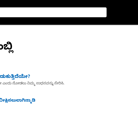
್ಲಿ
ುಕುತ್ತಿದೆಯೇ?
ೇ ಎಂದು ನೋಡಲು ನಿಮ್ಮ ಸಾಧನವನ್ನು ಸೇರಿಸಿ.
ೀಕ್ಷಿಸಲುಲಾಗಿನ್ಮಾಡಿ