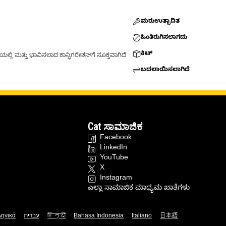
ಮರುಉತ್ಪಾದಿತ
ಹಿಂತಿರುಗಿಸಲಾಗದು
ಕಿಟ್
್ಲಿ ಮತ್ತು ಭಾವಿಸಲಾದ ಕಾನ್ಫಿಗರೇಶನ್‌ಗೆ ಸೂಕ್ತವಾಗಿದೆ
ಬದಲಾಯಿಸಲಾಗಿದೆ
Cat ಸಾಮಾಜಿಕ
Facebook
LinkedIn
YouTube
X
Instagram
ಎಲ್ಲಾ ಸಾಮಾಜಿಕ ಮಾಧ್ಯಮ ಖಾತೆಗಳು
ληνικά
עברית
हिन्दी
Bahasa Indonesia
Italiano
日本語