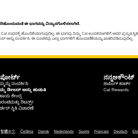
ೊಂದುವಂತೆ ಈ ಭಾಗವನ್ನು ವಿನ್ಯಾಸಗೊಳಿಸಲಾಗಿದೆ.
t ಸಾಧನಕ್ಕೆ ಹೊಂದಿಕೆಯಾಗುವುದಿಲ್ಲ. ಈ ಭಾಗವು ನಿಮ್ಮ Cat ಉಪಕರಣಗಳಿಗೆ ಅದರ ಪ್ರಸ್ತುತ ಸ್ಥಿತಿಯಲ
್ ಅನ್ನು ಸಂಪರ್ಕಿಸಿ. ಈ ಸೂಚಕವು ಎಲ್ಲಾ ಭಾಗಗಳಿಗೆ ಹೊಂದಾಣಿಕೆಯನ್ನು ಖಾತರಿಪಡಿಸುವುದಿಲ್ಲ.
ಪೋರ್ಟ್
ನನ್ನಅಕೌಂಟ್
್ಮನ್ನು ಸಂಪರ್ಕಿಸಿ
ಶಾಪಿಂಗ್ ಕಾರ್ಟ್
ಿಮ್ಮ ಡೀಲರ್ ಅನ್ನು ಹುಡುಕಿ
Cat Rewards
ಹಾಯ ಕೇಂದ್ರ
ರಂಟಿಮತ್ತು ರಿಟರ್ನ್ಸ್
್ಡರ್ ಸ್ಥಿತಿ ವಿಚಾರಣೆ
繁體中文
Čeština
Dansk
Nederlands
Suomi
Français
Deutsch
Ελ