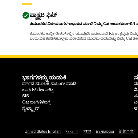
ಫ್ಯಾಕ್ಟರಿ ಫಿಟ್
ತಯಾರಕರ ವಿಶೇಷಣಗಳ ಆಧಾರದ ಮೇಲೆ ನಿಮ್ಮ Cat ಉಪಕರಣಗಳಿಗೆ ಸರಿಹ
ತಯಾರಕರ ಕಾನ್ಫಿಗರೇಶನ್‌ನಲ್ಲಿನ ಯಾವುದೇ ಬದಲಾವಣೆಗಳು ಉತ್ಪನ್ನವು ನಿಮ್ಮ Ca
ಎಂದು ಖಚಿತಪಡಿಸಿಕೊಳ್ಳಲು ಖರೀದಿಸುವ ಮೊದಲು ದಯವಿಟ್ಟು ನಿಮ್ಮ Cat ಡೀಲರ
ಭಾಗಗಳನ್ನು ಹುಡುಕಿ
ಸ
ವರ್ಗದ ಮೂಲಕ ಶಾಪಿಂಗ್ ಮಾಡಿ
ನಮ
ಭಾಗಗಳ ರೇಖಾಚಿತ್ರ
ನ
SIS
ಸ
Cat ಭಾಗಗಳಬಗ್ಗೆ
ವಾ
ಸೈಟ್ಮ್ಯಾಪ್
ಆರ
United States English
العربية
বাংলা
Български
简体中文