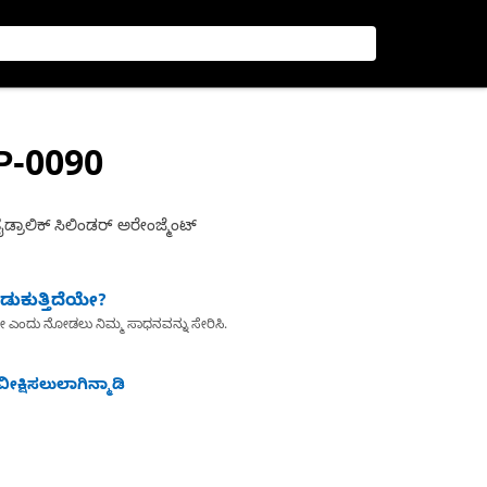
P-0090
್ರಾಲಿಕ್ ಸಿಲಿಂಡರ್ ಅರೇಂಜ್ಮೆಂಟ್
ುಕುತ್ತಿದೆಯೇ?
ೇ ಎಂದು ನೋಡಲು ನಿಮ್ಮ ಸಾಧನವನ್ನು ಸೇರಿಸಿ.
ೀಕ್ಷಿಸಲುಲಾಗಿನ್ಮಾಡಿ