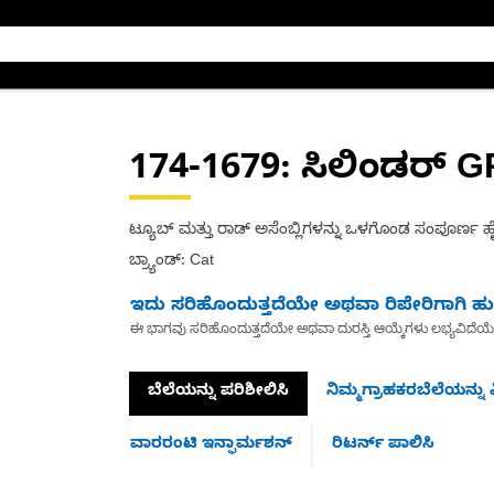
174-1679
: ಸಿಲಿಂಡರ್ G
ಟ್ಯೂಬ್ ಮತ್ತು ರಾಡ್ ಅಸೆಂಬ್ಲಿಗಳನ್ನು ಒಳಗೊಂಡ ಸಂಪೂರ್ಣ ಹೈಡ
ಬ್ರ್ಯಾಂಡ್: Cat
ಇದು ಸರಿಹೊಂದುತ್ತದೆಯೇ ಅಥವಾ ರಿಪೇರಿಗಾಗಿ ಹುಡ
ಈ ಭಾಗವು ಸರಿಹೊಂದುತ್ತದೆಯೇ ಅಥವಾ ದುರಸ್ತಿ ಆಯ್ಕೆಗಳು ಲಭ್ಯವಿದೆಯ
ಬೆಲೆಯನ್ನು ಪರಿಶೀಲಿಸಿ
ನಿಮ್ಮಗ್ರಾಹಕರಬೆಲೆಯನ್ನು ವ
ವಾರರಂಟಿ ಇನ್ಫಾರ್ಮಶನ್
ರಿಟರ್ನ್ ಪಾಲಿಸಿ