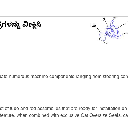
ನ್ನು ವೀಕ್ಷಿಸಿ
ೆ
ate numerous machine components ranging from steering contr
t of tube and rod assemblies that are ready for installation o
s feature, when combined with exclusive Cat Oversize Seals, can