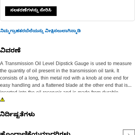
ಸಲಕರಣೆಗಳನ್ನು ಸೇರಿಸಿ
ನಿಮ್ಮಗ್ರಾಹಕರಬೆಲೆಯನ್ನು ವೀಕ್ಷಿಸಲುಲಾಗಿನ್ಮಾಡಿ
ವಿವರಣೆ
A Transmission Oil Level Dipstick Gauge is used to measure
the quantity of oil present in the transmission oil tank. It
consists of a long, thin metal rod with a knob at one end for
easy handling and a flattened blade at the other end that is
inserted into the oil reservoir and is made from durable
material. The blade of the oil level dipstick is marked with
notches that indicate the minimum and maximum oil levels.
ನಿರ್ದಿಷ್ಟತೆಗಳು
Attributes:
• Withstands harsh working conditions encountered during the