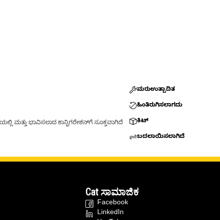
ಮರುಉತ್ಪಾದಿತ
ಹಿಂತಿರುಗಿಸಲಾಗದು
ಕಿಟ್
್ಲಿ ಮತ್ತು ಭಾವಿಸಲಾದ ಕಾನ್ಫಿಗರೇಶನ್‌ಗೆ ಸೂಕ್ತವಾಗಿದೆ
ಬದಲಾಯಿಸಲಾಗಿದೆ
Cat ಸಾಮಾಜಿಕ
Facebook
LinkedIn