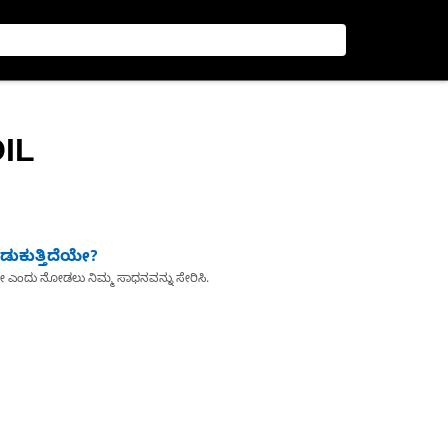
IL
ುಕುತ್ತಿದೆಯೇ?
ೇ ಎಂದು ನೋಡಲು ನಿಮ್ಮ ಸಾಧನವನ್ನು ಸೇರಿಸಿ.