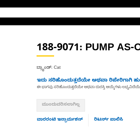
188-9071
: PUMP AS-O
ಬ್ರ್ಯಾಂಡ್: Cat
ಇದು ಸರಿಹೊಂದುತ್ತದೆಯೇ ಅಥವಾ ರಿಪೇರಿಗಾಗಿ ಹುಡ
ಈ ಭಾಗವು ಸರಿಹೊಂದುತ್ತದೆಯೇ ಅಥವಾ ದುರಸ್ತಿ ಆಯ್ಕೆಗಳು ಲಭ್ಯವಿದೆಯ
ಮುಂದುವರಿಸಲಾಗಿಲ್ಲ
ವಾರರಂಟಿ ಇನ್ಫಾರ್ಮಶನ್
ರಿಟರ್ನ್ ಪಾಲಿಸಿ