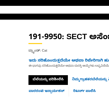
191-9950
: SECT ಅಸೆಂಬ್
ಬ್ರ್ಯಾಂಡ್: Cat
ಇದು ಸರಿಹೊಂದುತ್ತದೆಯೇ ಅಥವಾ ರಿಪೇರಿಗಾಗಿ ಹುಡ
ಈ ಭಾಗವು ಸರಿಹೊಂದುತ್ತದೆಯೇ ಅಥವಾ ದುರಸ್ತಿ ಆಯ್ಕೆಗಳು ಲಭ್ಯವಿದೆಯ
ಬೆಲೆಯನ್ನು ಪರಿಶೀಲಿಸಿ
ನಿಮ್ಮಗ್ರಾಹಕರಬೆಲೆಯನ್ನು ವ
ವಾರರಂಟಿ ಇನ್ಫಾರ್ಮಶನ್
ರಿಟರ್ನ್ ಪಾಲಿಸಿ