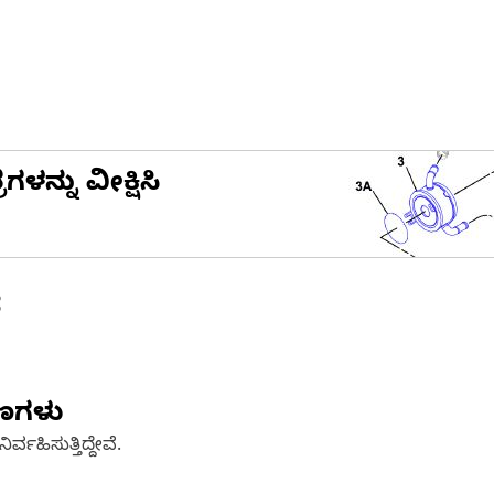
ನ್ನು ವೀಕ್ಷಿಸಿ
ೆ
ಷಣಗಳು
್ವಹಿಸುತ್ತಿದ್ದೇವೆ.