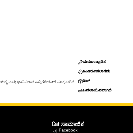
ಮರುಉತ್ಪಾದಿತ
ಹಿಂತಿರುಗಿಸಲಾಗದು
ಕಿಟ್
್ಲಿ ಮತ್ತು ಭಾವಿಸಲಾದ ಕಾನ್ಫಿಗರೇಶನ್‌ಗೆ ಸೂಕ್ತವಾಗಿದೆ
ಬದಲಾಯಿಸಲಾಗಿದೆ
Cat ಸಾಮಾಜಿಕ
Facebook